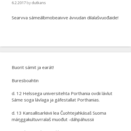
6.2.2017
by
dutkans
Searvva sámeálbmobeaivve ávvudan dilalašvuođaide!
Buorit sámit ja earát!
Buresboahtin
d. 12 Helssega universitehta Porthania ovdii lávlut
Sáme soga lávlaga ja gáfestallat Porthanias.
d. 13 Kansallisarkiivii lea Čuohtejahkásaš Suoma
máŋggakultuvrralaš muođut -dáhpáhussii