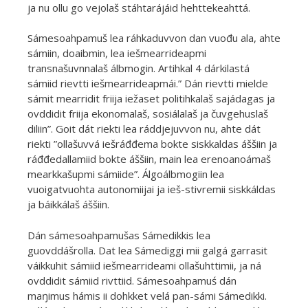
ja nu ollu go vejolaš stáhtarájáid hehttekeahttá.
Sámesoahpamuš lea ráhkaduvvon dan vuođu ala, ahte
sámiin, doaibmin, lea iešmearrideapmi
transnašuvnnalaš álbmogin. Artihkal 4 dárkilastá
sámiid rievtti iešmearrideapmái.” Dán rievtti mielde
sámit mearridit friija iežaset politihkalaš sajádagas ja
ovddidit friija ekonomalaš, sosiálalaš ja čuvgehuslaš
diliin”. Goit dát riekti lea ráddjejuvvon nu, ahte dát
riekti ”ollašuvvá iešráđđema bokte siskkaldas áššiin ja
ráđđedallamiid bokte áššiin, main lea erenoanoámaš
mearkkašupmi sámiide”. Álgoálbmogiin lea
vuoigatvuohta autonomiijai ja ieš-stivremii siskkáldas
ja báikkálaš áššiin.
Dán sámesoahpamušas Sámedikkis lea
guovddášrolla. Dat lea Sámediggi mii galgá garrasit
váikkuhit sámiid iešmearrideami ollašuhttimii, ja ná
ovddidit sámiid rivttiid. Sámesoahpamuś dán
maŋimus hámis ii dohkket velá pan-sámi Sámedikki.