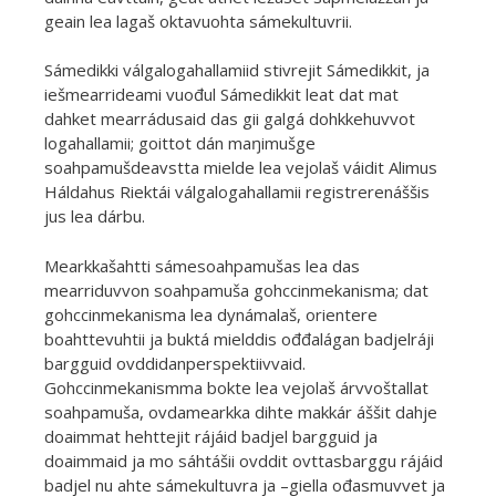
geain lea lagaš oktavuohta sámekultuvrii.
Sámedikki válgalogahallamiid stivrejit Sámedikkit, ja
iešmearrideami vuođul Sámedikkit leat dat mat
dahket mearrádusaid das gii galgá dohkkehuvvot
logahallamii; goittot dán maŋimušge
soahpamušdeavstta mielde lea vejolaš váidit Alimus
Háldahus Riektái válgalogahallamii registrerenáššis
jus lea dárbu.
Mearkkašahtti sámesoahpamušas lea das
mearriduvvon soahpamuša gohccinmekanisma; dat
gohccinmekanisma lea dynámalaš, orientere
boahttevuhtii ja buktá mielddis ođđalágan badjelráji
bargguid ovddidanperspektiivvaid.
Gohccinmekanismma bokte lea vejolaš árvvoštallat
soahpamuša, ovdamearkka dihte makkár áššit dahje
doaimmat hehttejit rájáid badjel bargguid ja
doaimmaid ja mo sáhtášii ovddit ovttasbarggu rájáid
badjel nu ahte sámekultuvra ja –giella ođasmuvvet ja