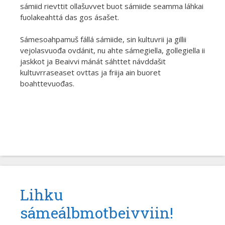
sámiid rievttit ollašuvvet buot sámiide seamma láhkai
fuolakeahttá das gos ásašet.
Sámesoahpamuš fállá sámiide, sin kultuvrii ja gillii
vejolasvuođa ovdánit, nu ahte sámegiella, gollegiella ii
jaskkot ja Beaivvi mánát sáhttet návddašit
kultuvrraseaset ovttas ja friija ain buoret
boahttevuođas.
Lihku
sámeálbmotbeivviin!