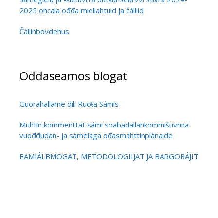
2025 ohcala ođđa miellahtuid ja čálliid
Čállinbovdehus
Ođđaseamos blogat
Guorahallame dili Ruoŧa Sámis
Muhtin kommenttat sámi soabadallankommišuvnna
vuođđudan- ja sámelága ođasmahttinplánaide
EAMIÁLBMOGAT, METODOLOGIIJAT JA BARGOBÁJIT