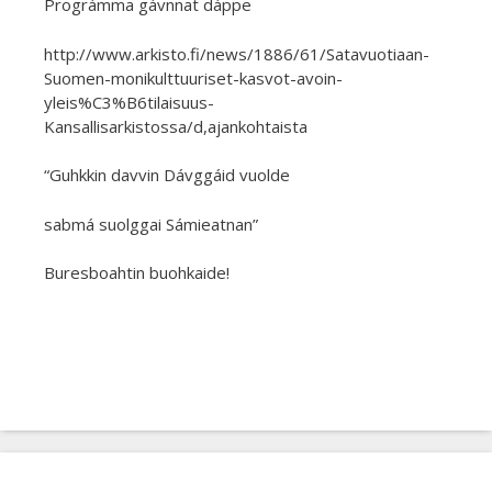
Prográmma gávnnat dáppe
http://www.arkisto.fi/news/1886/61/Satavuotiaan-
Suomen-monikulttuuriset-kasvot-avoin-
yleis%C3%B6tilaisuus-
Kansallisarkistossa/d,ajankohtaista
“Guhkkin davvin Dávggáid vuolde
sabmá suolggai Sámieatnan”
Buresboahtin buohkaide!