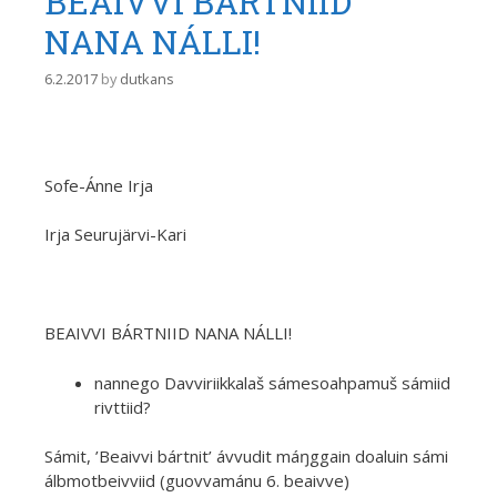
BEAIVVI BÁRTNIID
NANA NÁLLI!
6.2.2017
by
dutkans
Sofe-Ánne Irja
Irja Seurujärvi-Kari
BEAIVVI BÁRTNIID NANA NÁLLI!
nannego Davviriikkalaš sámesoahpamuš sámiid
rivttiid?
Sámit, ’Beaivvi bártnit’ ávvudit máŋggain doaluin sámi
álbmotbeivviid (guovvamánu 6. beaivve)