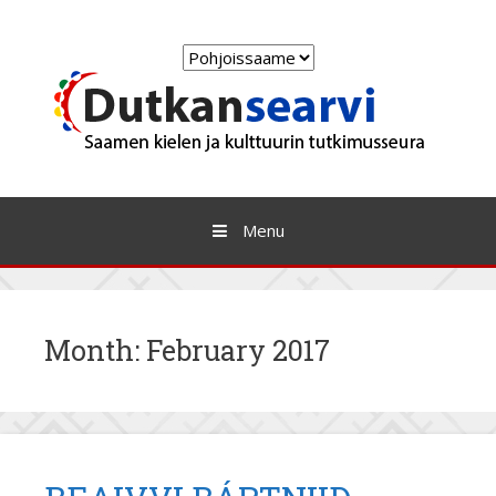
Skip
to
Choose
content
a
language
Menu
Month:
February 2017