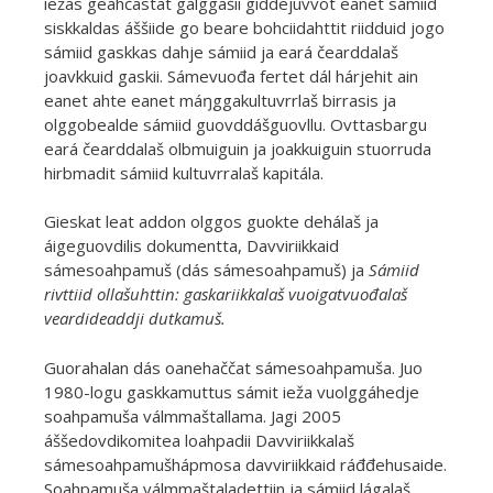
iežas geahčastat galggašii giddejuvvot eanet sámiid
siskkaldas áššiide go beare bohciidahttit riidduid jogo
sámiid gaskkas dahje sámiid ja eará čearddalaš
joavkkuid gaskii. Sámevuođa fertet dál hárjehit ain
eanet ahte eanet máŋggakultuvrrlaš birrasis ja
olggobealde sámiid guovddášguovllu. Ovttasbargu
eará čearddalaš olbmuiguin ja joakkuiguin stuorruda
hirbmadit sámiid kultuvrralaš kapitála.
Gieskat leat addon olggos guokte dehálaš ja
áigeguovdilis dokumentta, Davviriikkaid
sámesoahpamuš (dás sámesoahpamuš) ja
Sámiid
rivttiid ollašuhttin: gaskariikkalaš vuoigatvuođalaš
veardideaddji dutkamuš.
Guorahalan dás oanehaččat sámesoahpamuša. Juo
1980-logu gaskkamuttus sámit ieža vuolggáhedje
soahpamuša válmmaštallama. Jagi 2005
áššedovdikomitea loahpadii Davviriikkalaš
sámesoahpamušhápmosa davviriikkaid ráđđehusaide.
Soahpamuša válmmaštaladettiin ja sámiid lágalaš