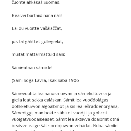
čuohtejahkásaš Suomas.
Beaivvi bártniid nana nálli!
Eai du vuoitte vašálaččat,
jos fal gáhttet gollegielat,
muitát máttarmáttuid sáni:
Sámieatnan sámiide!
(Sámi Soga Lávlla, Isak Saba 1906
Sámevuohta lea nanosmuvvan ja sámekultuvrra ja –
giella leat sakka ealáskan. Sámit lea vuođđolágas
dohkkehuvvon álgoálbmot ja sis lea iešráđđenorgána,
Sámediggi, man bokte sáhttet vuodjit ja gohccit
vuoigatvuođaiseaset. Sámit lea aktiivva doaibmit otná
beaivve eaige šát sordojuvvon vehádat. Nuba sámiid