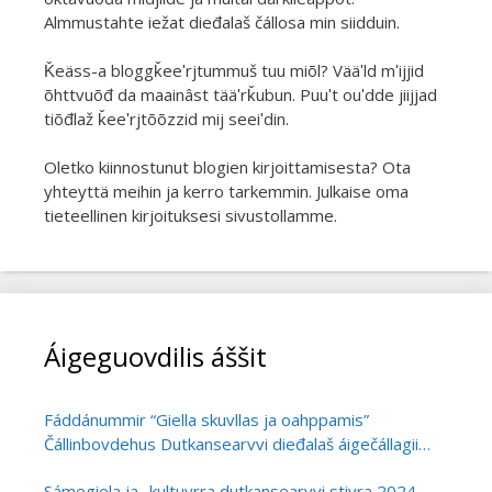
Almmustahte iežat dieđalaš čállosa min siidduin.
Ǩeäss-a bloggǩeeʹrjtummuš tuu miõl? Vääʹld mʹijjid
õhttvuõđ da maainâst tääʹrǩubun. Puuʹt ouʹdde jiijjad
tiõđlaž ǩeeʹrjtõõzzid mij seeiʹdin.
Oletko kiinnostunut blogien kirjoittamisesta? Ota
yhteyttä meihin ja kerro tarkemmin. Julkaise oma
tieteellinen kirjoituksesi sivustollamme.
Áigeguovdilis áššit
Fáddánummir “Giella skuvllas ja oahppamis”
Čállinbovdehus Dutkansearvvi dieđalaš áigečállagii
álgoálbmogiid ja vehádagaid
Sámegiela ja -kultuvrra dutkansearvvi stivra 2024-
giellaoahpahusa dutkamis