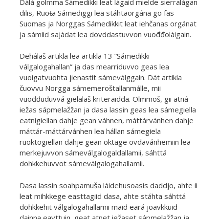
Dálá golmma Sámedikki leat lágaid mielde sierralágan
dilis, Ruoŧa Sámediggi lea stáhtaorgána go fas
Suomas ja Norggas Sámedikkit leat iehčanas orgánat
ja sámiid sajádat lea dovddastuvvon vuođđoláigain.
Dehálaš artikla lea artikla 13 ”Sámedikki
válgalogahallan” ja das mearriduvvo geas lea
vuoigatvuohta jienastit sámeválggain. Dát artikla
čuovvu Norgga sámemeroštallanmálle, mii
vuođđuduvvá gielalaš kriteraidda. Olmmoš, gii atná
iežas sápmelažžan ja dasa lassin geas lea sámegiella
eatnigiellan dahje gean váhnen, máttárvánhen dahje
máttár-máttárvánhen lea hállan sámegiela
ruoktogiellan dahje gean oktage ovdavánhemiin lea
merkejuvvon sámeválgalogaldallamii, sáhttá
dohkkehuvvot sámeválgalogahallamii.
Dasa lassin soahpamuša láidehusoasis daddjo, ahte ii
leat mihkkege easttagiid dasa, ahte stáhta sáhttá
dohkkehit válgalogahallamii maid eará joavkkuid
dainna eavttuin, geat atnet iežaset sápmelažžan ja