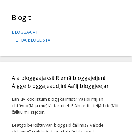
Blogit
BLOGGAAJAT
TIETOA BLOGEISTA
Ala bloggaajaksi! Riemâ bloggajeijen!
Álgge bloggajeaddjin! Ää´lj bloggjeejan!
Lah-uv kiddiistum blogij čälimist? Vääldi mijjân
ohtâvuođâ já muštâl tärhibeht! Almostit jieijâd tieđâlii
čalluu mii siijđoin.
Leatgo beroštuvvan bloggaid čállimis? Váldde
oktavuođa midjiide ja muital dárkileappot.