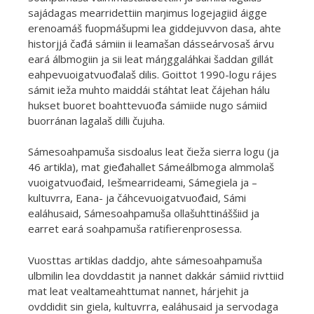
sajádagas mearridettiin maŋimus logejagiid áigge
erenoamáš fuopmášupmi lea giddejuvvon dasa, ahte
historjjá čađá sámiin ii leamašan dásseárvosaš árvu
eará álbmogiin ja sii leat máŋggaláhkai šaddan gillát
eahpevuoigatvuođalaš dilis. Goittot 1990-logu rájes
sámit ieža muhto maiddái stáhtat leat čájehan hálu
hukset buoret boahttevuođa sámiide nugo sámiid
buorránan lagalaš dilli čujuha.
Sámesoahpamuša sisdoalus leat čieža sierra logu (ja
46 artikla), mat gieđahallet Sámeálbmoga almmolaš
vuoigatvuođaid, Iešmearrideami, Sámegiela ja –
kultuvrra, Eana- ja čáhcevuoigatvuođaid, Sámi
ealáhusaid, Sámesoahpamuša ollašuhttináššiid ja
earret eará soahpamuša ratifierenprosessa.
Vuosttas artiklas daddjo, ahte sámesoahpamuša
ulbmilin lea dovddastit ja nannet dakkár sámiid rivttiid
mat leat vealtameahttumat nannet, hárjehit ja
ovddidit sin giela, kultuvrra, ealáhusaid ja servodaga