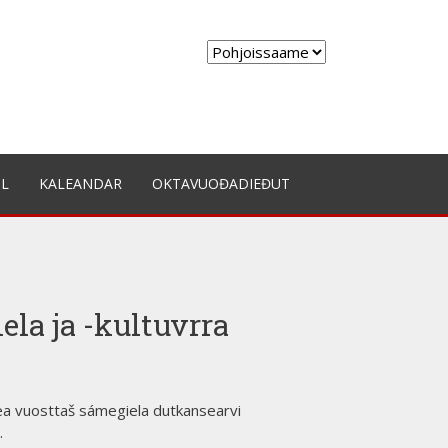
Choose
a
language
IL
KALEANDAR
OKTAVUOĐADIEĐUT
la ja -kultuvrra
 lea vuosttaš sámegiela dutkansearvi
.