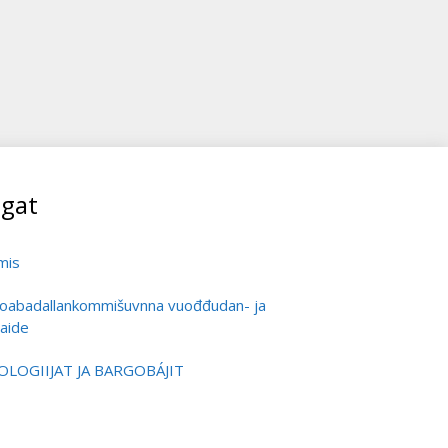
gat
mis
oabadallankommišuvnna vuođđudan- ja
aide
OGIIJAT JA BARGOBÁJIT