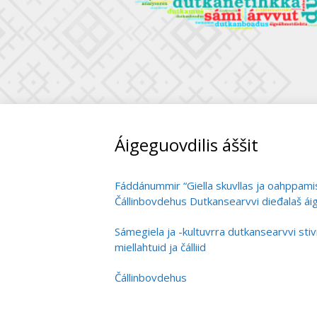
Áigeguovdilis áššit
Fáddánummir “Giella skuvllas ja oahppami
Čállinbovdehus Dutkansearvvi dieđalaš áige
vehádagaid
Sámegiela ja -kultuvrra dutkansearvvi st
giellaoahpahusa dutkamis
miellahtuid ja čálliid
Čállinbovdehus