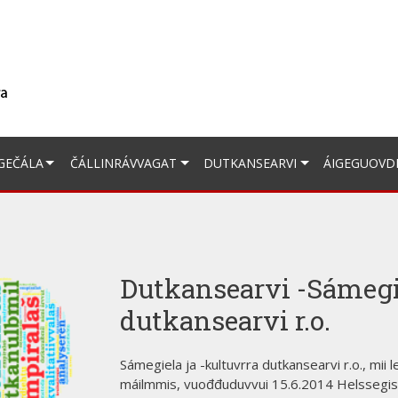
GEČÁLA
ČÁLLINRÁVVAGAT
DUTKANSEARVI
ÁIGEGUOVD
Dutkansearvi -Sámegie
dutkansearvi r.o.
Sámegiela ja -kultuvrra dutkansearvi r.o., mii
máilmmis, vuođđuduvvui 15.6.2014 Helssegis