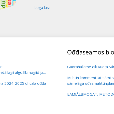
Loga lasi
Ođđaseamos blo
s”
Guorahallame dili Ruoŧa Sá
čállagii álgoálbmogiid ja
Muhtin kommenttat sámi s
ivra 2024-2025 ohcala ođđa
sámelága ođasmahttinplán
EAMIÁLBMOGAT, METODOL