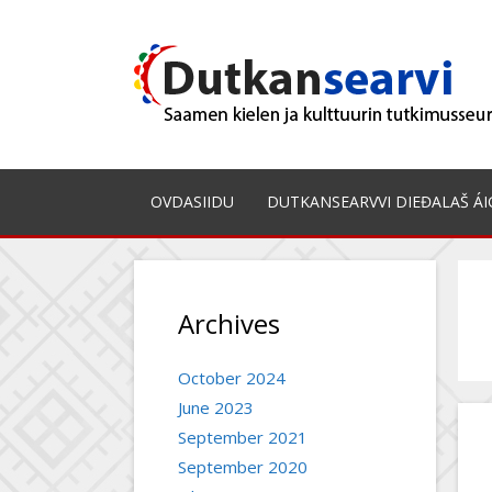
Skip
to
content
OVDASIIDU
DUTKANSEARVVI DIEĐALAŠ ÁI
Archives
October 2024
June 2023
September 2021
September 2020