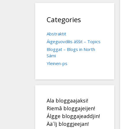
Categories
Abstraktit
Áigeguovdilis áššit – Topics
Bloggat – Blogs in North
Sámi
Yleinen-ps
Ala bloggaajaksi!
Riemâ bloggajeijen!
Álgge bloggajeaddjin!
Ää´lj bloggjeejan!