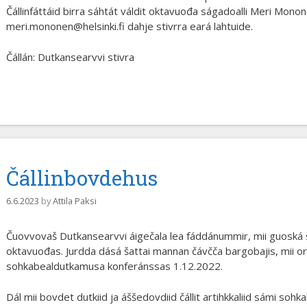
Čállinfáttáid birra sáhtát váldit oktavuođa ságadoalli Meri Mono
meri.mononen@helsinki.fi dahje stivrra eará lahtuide.
Čállán: Dutkansearvvi stivra
Čállinbovdehus
6.6.2023
by
Attila Paksi
Čuovvovaš Dutkansearvvi áigečala lea fáddánummir, mii guoská
oktavuođas. Jurdda dásá šattai mannan čávčča bargobajis, mii o
sohkabealdutkamusa konferánssas 1.12.2022.
Dál mii bovdet dutkiid ja áššedovdiid čállit artihkkaliid sámi s