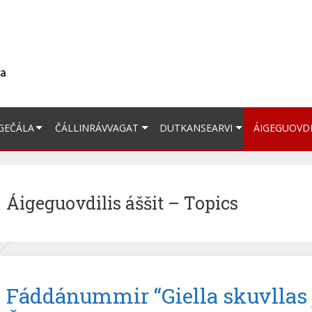
GEČÁLA
ČÁLLINRÁVVAGAT
DUTKANSEARVI
ÁIGEGUOVD
Áigeguovdilis áššit – Topics
Fáddánummir “Giella skuvllas