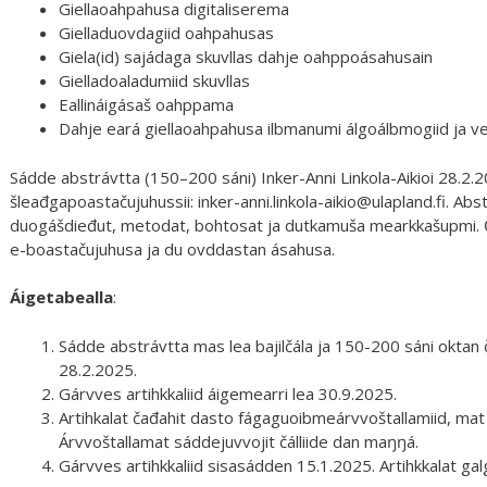
Giellaoahpahusa digitaliserema
Gielladuovdagiid oahpahusas
Giela(id) sajádaga skuvllas dahje oahppoásahusain
Gielladoaladumiid skuvllas
Eallináigásaš oahppama
Dahje eará giellaoahpahusa ilbmanumi álgoálbmogiid ja v
Sádde abstrávtta (150–200 sáni) Inker-Anni Linkola-Aikioi 28.2.2
šleađgapoastačujuhussii: inker-anni.linkola-aikio@ulapland.fi. Abs
duogášdieđut, metodat, bohtosat ja dutkamuša mearkkašupmi. Čá
e-boastačujuhusa ja du ovddastan ásahusa.
Áigetabealla
:
Sádde abstrávtta mas lea bajilčála ja 150-200 sáni okta
28.2.2025.
Gárvves artihkkaliid áigemearri lea 30.9.2025.
Artihkalat čađahit dasto fágaguoibmeárvvoštallamiid, mat 
Árvvoštallamat sáddejuvvojit čálliide dan maŋŋá.
Gárvves artihkkaliid sisasádden 15.1.2025. Artihkkalat g