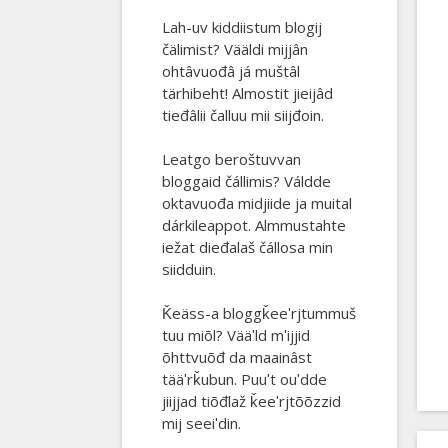
Lah-uv kiddiistum blogij
čälimist? Vääldi mijjân
ohtâvuođâ já muštâl
tärhibeht! Almostit jieijâd
tieđâlii čalluu mii siijđoin.
Leatgo beroštuvvan
bloggaid čállimis? Váldde
oktavuođa midjiide ja muital
dárkileappot. Almmustahte
iežat dieđalaš čállosa min
siidduin.
Ǩeäss-a bloggǩeeʹrjtummuš
tuu miõl? Vääʹld mʹijjid
õhttvuõđ da maainâst
tääʹrǩubun. Puuʹt ouʹdde
jiijjad tiõđlaž ǩeeʹrjtõõzzid
mij seeiʹdin.