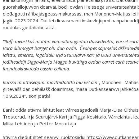
eamiálbmogiin ja ráfis, erenomážit planetáralaṣ̌ ráfis. Dát oaidninv
guorahallojuvvon doarvái, bođii ovdan Helssega universiteahta 
dieđagotti ráfibajásgeassimakurssas, man Mononen-Matias lei h
jagiin 2023.2024. Dat lei dievasmahttinskuvlejupmi oahpaheaddj
modulas gieđahalai fáttá.
“Ráffi mearkkaš muhtin eamiálbmogiidda dássedeattu, earret ear
Bará álbmogat barget olu dan ovdii. Čeahpes sápmelaš áŝšedovdit
lahttu, emerita, logaldalli Irja Seurujärvi-Kari ja Oulu universiteht
jođiheaddji Sigga-Marja Magga buvttiiga ovdan earret eará searv
luondooktavuoďa oassin eallima.
Kurssa muittašeapmi movttiidahttá mu vel ain”
, Mononen- Matias c
giitevašš dán dehálašš doaimmas, masa Dutkansearvvi jahkečoah
10.9.2024″, son joatká.
Earát ođđa stivrra lahtut leat várreságadoalli Marja-Liisa Olthui
Trosterud, Irja Seurujärvi-Kari ja Pigga Keskitalo. Várrelahtut l
Miika Lehtinen ja Petter Morottaja.
Stivrra dieđut ihtet searvvi ruoktosiidui https://www.dutkansearv