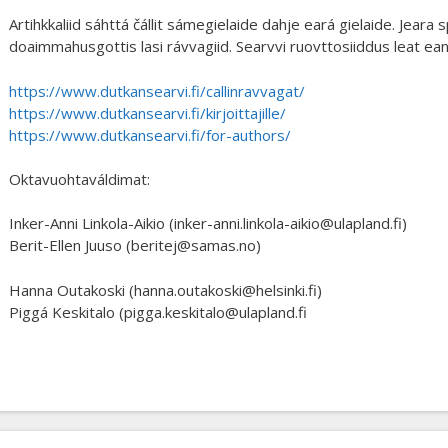
Artihkkaliid sáhttá čállit sámegielaide dahje eará gielaide. Jeara
doaimmahusgottis lasi rávvagiid. Searvvi ruovttosiiddus leat eane
https://www.dutkansearvi.fi/callinravvagat/
https://www.dutkansearvi.fi/kirjoittajille/
https://www.dutkansearvi.fi/for-authors/
Oktavuohtaváldimat:
Inker-Anni Linkola-Aikio (inker-anni.linkola-aikio@ulapland.fi)
Berit-Ellen Juuso (beritej@samas.no)
Hanna Outakoski (hanna.outakoski@helsinki.fi)
Piggá Keskitalo (pigga.keskitalo@ulapland.fi