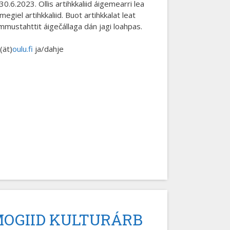
0.6.2023. Ollis artihkkaliid áigemearri lea
giel artihkkaliid. Buot artihkkalat leat
mustahttit áigečállaga dán jagi loahpas.
(ät)
oulu.fi
ja/dahje
OGIID KULTURÁRB