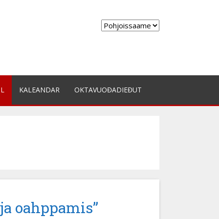
Choose
a
language
IL
KALEANDAR
OKTAVUOĐADIEĐUT
 ja oahppamis”