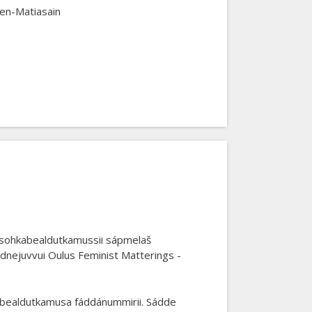
nen-Matiasain
 sohkabealdutkamussii sápmelaš
rdnejuvvui Oulus Feminist Matterings -
ohkabealdutkamusa fáddánummirii. Sádde