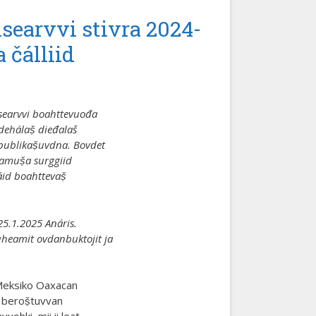
searvvi stivra 2024-
 čálliid
 searvvi boahttevuođa
ehálaṣ̌ dieđalaš
publikaṣ̌uvdna. Bovdet
kamuṣ̌a surggiid
táid boahttevaṣ̌
25.1.2025 Anáris.
heamit ovdanbuktojit ja
Meksiko Oaxacan
d beroṣ̌tuvvan