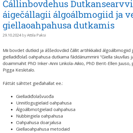
Čállinbovdehus Dutkansearvvi
áigečállagii álgoálbmogiid ja 
giellaoahpahusa dutkamis
29.10.2024
by
Attila Paksi
Mii bovdet dutkiid ja áššedovdiid čállit artihkkaliid álgoálbmogii
gielladiđolaš oahpahusa dutkama fáddánummirii “Giella skuvllas
doaimmahit PhD Inker-Anni Linkola-Aikio, PhD Berit-Ellen Juuso
Pigga Keskitalo.
Fáttát sáhttet gieđahallat ee.:
Gielladiđolašvuođa
Unnitlogugielaid oahpahusa
Álgoálbmotgielaid oahpahusa
Nubbingiela oahpahusa
Oahpahusa doarjalusa
Giellaoahpahusa metodaid