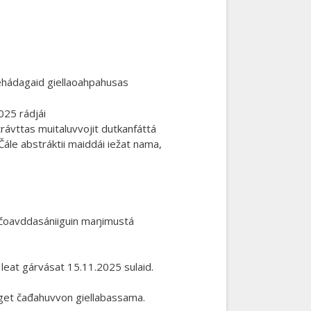
ehádagaid giellaoahpahusas
025 rádjái
trávttas muitaluvvojit dutkanfáttá
le abstráktii maiddái iežat nama,
n čoavddasániiguin maŋimustá
leat gárvásat 15.11.2025 sulaid.
alget čađahuvvon giellabassama.