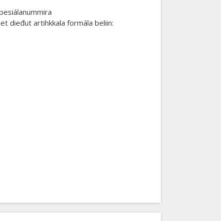
 spesiálanummira
t dieđut artihkkala formála beliin: