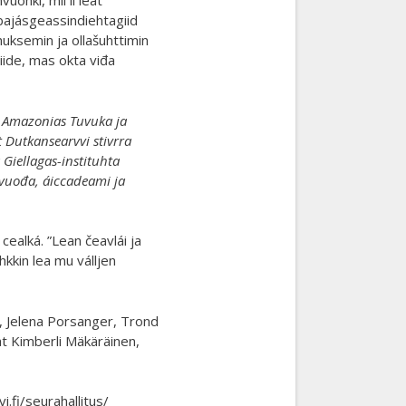
uohki, mii ii leat
bajásgeassindiehtagiid
uksemin ja ollašuhttimin
iide, mas okta viđa
á Amazonias Tuvuka ja
 Dutkansearvvi stivrra
a Giellagas-instituhta
evuođa, áiccadeami ja
ealká. ”Lean čeavlái ja
kkin lea mu válljen
s, Jelena Porsanger, Trond
eat Kimberli Mäkäräinen,
i.fi/seurahallitus/