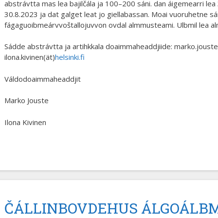
abstrávtta mas lea bajilčála ja 100–200 sáni. dan áigemearri lea 3
30.8.2023 ja dat galget leat jo giellabassan. Moai vuoruhetne sáme
fágaguoibmeárvvoštallojuvvon ovdal almmusteami. Ulbmil lea alm
Sádde abstrávtta ja artihkkala doaimmaheaddjiide: marko.jouste
ilona.kivinen(ät)
helsinki.fi
Váldodoaimmaheaddjit
Marko Jouste
Ilona Kivinen
ČÁLLINBOVDEHUS ÁLGOÁLBM