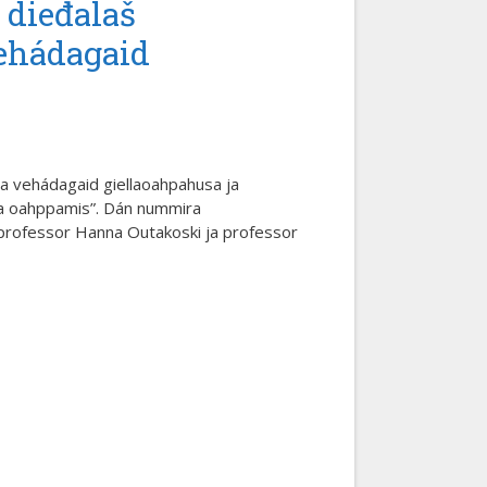
 dieđalaš
vehádagaid
d ja vehádagaid giellaoahpahusa ja
 ja oahppamis”. Dán nummira
, professor Hanna Outakoski ja professor