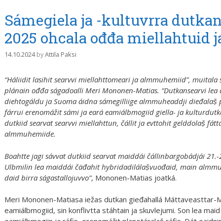
Sámegiela ja -kultuvrra dutkan
2025 ohcala ođđa miellahtuid ja
14.10.2024
by
Attila Paksi
“Háliidit lasihit searvvi miellahttomeari ja almmuhemiid”, muitala
plánain ođđa ságadoalli Meri Mononen-Matias. “Dutkansearvi lea d
diehtogáldu ja Suoma áidna sámegilliige almmuheaddji dieđalaṣ̌ 
fárrui erenomážit sámi ja eará eamiálbmogiid giella- ja kulturdut
dutkiid searvat searvvi miellahttun, čállit ja evttohit gelddolaṣ̌ fát
almmuhemiide.
Boahtte jagi sávvat dutkiid searvat maiddái čállinbargobádjái 21.-
Ulbmilin lea maiddái čäđahit hybridadilálaṣ̌vuođaid, main almmu
daid birra ságastallojuvvo”
, Mononen-Matias joatká.
Meri Mononen-Matiasa iežas dutkan gieđahallá Máttaveasttar-
eamiálbmogiid, sin konflivtta stáhtain ja skuvlejumi. Son lea mai