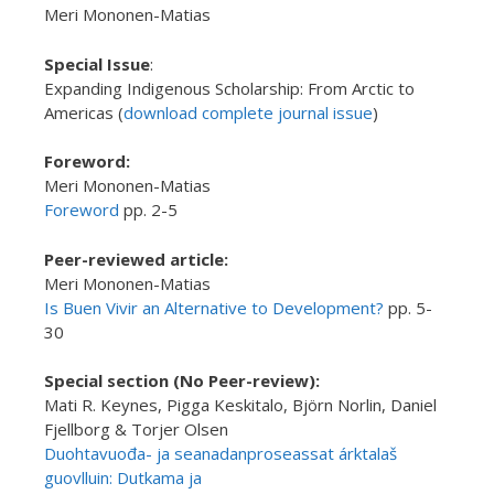
Meri Mononen-Matias
Special Issue
:
Expanding Indigenous Scholarship: From Arctic to
Americas (
download complete journal issue
)
Foreword
:
Meri Mononen-Matias
Foreword
pp. 2-5
Peer-reviewed article:
Meri Mononen-Matias
Is Buen Vivir an Alternative to Development?
pp. 5-
30
Special section (No Peer-review):
Mati R. Keynes, Pigga Keskitalo, Björn Norlin, Daniel
Fjellborg & Torjer Olsen
Duohtavuođa- ja seanadanproseassat árktalaš
guovlluin: Dutkama ja