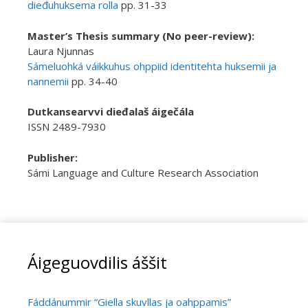
dieđuhuksema rolla
pp. 31-33
Master’s Thesis summary (No peer-review):
Laura Njunnas
Sámeluohká váikkuhus ohppiid identitehta huksemii ja
nannemii
pp. 34-40
Dutkansearvvi dieđalaš áigečála
ISSN 2489-7930
Publisher
:
Sámi Language and Culture Research Association
Áigeguovdilis áššit
Fáddánummir “Giella skuvllas ja oahppamis”