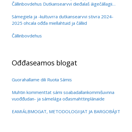
Čállinbovdehus Dutkansearvvi dieđalaš áigečállagii
álgoálbmogiid ja vehádagaid
Sámegiela ja -kultuvrra dutkansearvvi stivra 2024-
giellaoahpahusa dutkamis
2025 ohcala ođđa miellahtuid ja čálliid
Čállinbovdehus
Ođđaseamos blogat
Guorahallame dili Ruoŧa Sámis
Muhtin kommenttat sámi soabadallankommišuvnna
vuođđudan- ja sámelága ođasmahttinplánaide
EAMIÁLBMOGAT, METODOLOGIIJAT JA BARGOBÁJIT