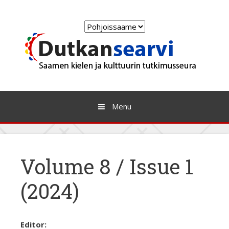
Skip
to
Choose
content
a
language
Menu
Volume 8 / Issue 1
(2024)
Editor: