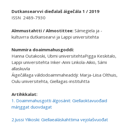
Dutkansearvvi dieđalaš áigečála 1 / 2019
ISSN 2489-7930
Almmustahtti / Almostittee:
Sámegiela ja -
kultuvrra dutkansearvi ja Lappi universitehta
Nummira doaimmahusgoddi:
Hanna Outakoski, Ubmi universitehtaPigga Keskitalo,
Lappi universitehta Inker-Anni Linkola-Aikio, Sámi
allaskuvla
Áigečállaga váldodoaimmaheaddji: Marja-Liisa Olthuis,
Oulu universitehta, Giellagas-instituhtta
Artihkkalat:
1. Doaimmahusgotti álgosánit: Giellaoktavuođaid
máŋggat duovdagat
2.Jussi Ylikoski: Giellaealáskahttima vejolašvuođat