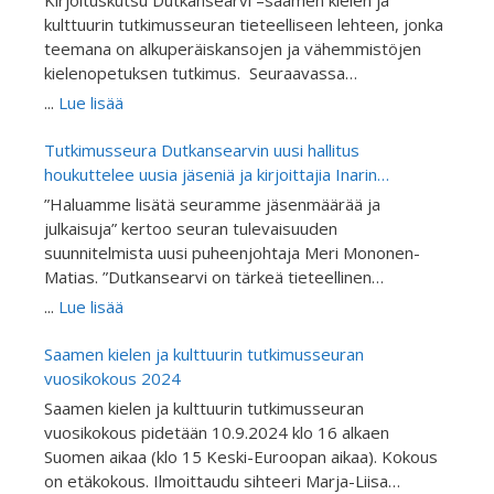
Kirjoituskutsu Dutkansearvi –saamen kielen ja
kulttuurin tutkimusseuran tieteelliseen lehteen, jonka
teemana on alkuperäiskansojen ja vähemmistöjen
kielenopetuksen tutkimus. Seuraavassa
Dutkansearvin tieteellinen aikausilehden
...
Lue lisää
julkaisemassa teemanumerossa käsitellään
alkuperäiskansojen ja vähemmistöjen koulututkimusta
Tutkimusseura Dutkansearvin uusi hallitus
kieltenopetuksen näkökulmasta. Julkaisu on
houkuttelee uusia jäseniä ja kirjoittajia Inarin
vertaisarvioitu. Kutsumme tutkijoita ja asiantuntijoita
kirjoitusretriitillä
”Haluamme lisätä seuramme jäsenmäärää ja
kirjoittamaan artikkeleita alkuperäiskansojen ja
julkaisuja” kertoo seuran tulevaisuuden
vähemmistöjen kieltenopetuksen ja kielitietoisen
suunnitelmista uusi puheenjohtaja Meri Mononen-
opetuksen tutkimuksen teemanumeroon “Giella
Matias. ”Dutkansearvi on tärkeä tieteellinen
skuvllas ja oahppamis” eli “Kieli koulussa ja
tietolähde ja Suomen ainoa saameksikin julkaiseva
...
Lue lisää
oppimisessa”. Teemanumeron toimittavat FT Inker-
tieteellinen julkaisu. Kutsumme mukaan erityisesti
Anni Linkola-Aikio, FT Berit-Ellen Juuso, professori
saamen ja muiden alkuperäiskansojen kielen ja
Saamen kielen ja kulttuurin tutkimusseuran
Hanna Outakoski ja professori Pigga Keskitalo.
kulttuurintutkimuksesta tieteellisiä artikkeleja
vuosikokous 2024
Artikkelit voivat käsitellä: Kielitietoisuutta
kirjoittavia tutkijoita tulemaan jäseniksemme,
Saamen kielen ja kulttuurin tutkimusseuran
Vähemmistökielten opetusta Alkuperäiskansakielten
kirjoittamaan ja ehdottamaan mielenkiintoisia
vuosikokous pidetään 10.9.2024 klo 16 alkaen
opetusta Toisen tai vieraan kielen opetusta
teemoja tuleviin julkaisuihimme.”
Suomen aikaa (klo 15 Keski-Euroopan aikaa). Kokous
Kielenoppimisen tukirakenteet opetuksessa ( engl.
on etäkokous. Ilmoittaudu sihteeri Marja-Liisa
scaffolding) Kieltenopetuksen metodeja