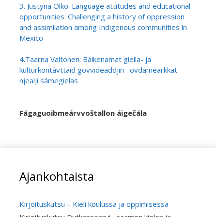
3. Justyna Olko: Language attitudes and educational
opportunities: Challenging a history of oppression
and assimilation among Indigenous communities in
Mexico
4.Taarna Valtonen: Báikenamat giella- ja
kulturkontávttaid govvideaddjin– ovdamearkkat
njealji sámegielas
Fágaguoibmeárvvoštallon áigečála
Ajankohtaista
Kirjoituskutsu – Kieli koulussa ja oppimisessa