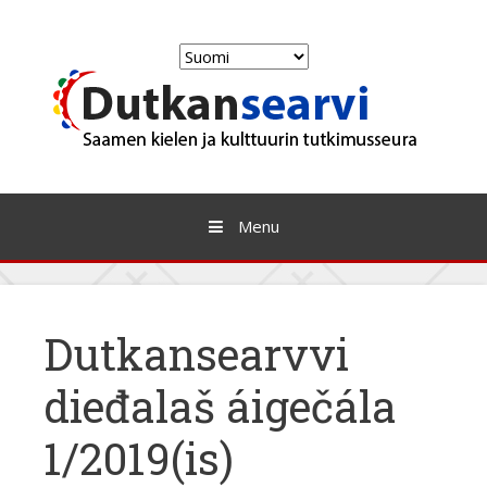
Skip
to
Valitse
content
kieli
Menu
Dutkansearvvi
dieđalaš áigečála
1/2019(is)