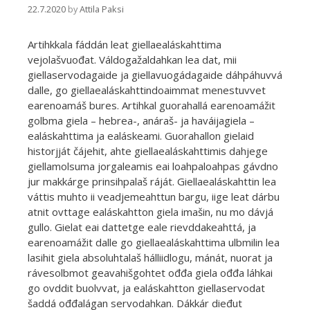
22.7.2020
by
Attila Paksi
Artihkkala fáddán leat giellaealáskahttima
vejolašvuođat. Váldogažaldahkan lea dat, mii
giellaservodagaide ja giellavuogádagaide dáhpáhuvvá
dalle, go giellaealáskahttindoaimmat menestuvvet
earenoamáš bures. Artihkal guorahallá earenoamážit
golbma giela – hebrea-, anáraš- ja haváijagiela –
ealáskahttima ja ealáskeami. Guorahallon gielaid
historjját čájehit, ahte giellaealáskahttimis dahjege
giellamolsuma jorgaleamis eai loahpaloahpas gávdno
jur makkárge prinsihpalaš ráját. Giellaealáskahttin lea
váttis muhto ii veadjemeahttun bargu, iige leat dárbu
atnit ovttage ealáskahtton giela imašin, nu mo dávjá
gullo. Gielat eai dattetge eale rievddakeahttá, ja
earenoamážit dalle go giellaealáskahttima ulbmilin lea
lasihit giela absoluhtalaš hálliidlogu, mánát, nuorat ja
rávesolbmot geavahišgohtet ođđa giela ođđa láhkai
go ovddit buolvvat, ja ealáskahtton giellaservodat
šaddá ođđalágan servodahkan. Dákkár dieđut