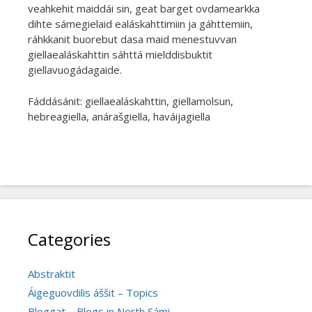
veahkehit maiddái sin, geat barget ovdamearkka
dihte sámegielaid ealáskahttimiin ja gáhttemiin,
ráhkkanit buorebut dasa maid menestuvvan
giellaealáskahttin sáhttá mielddisbuktit
giellavuogádagaide.
Fáddásánit: giellaealáskahttin, giellamolsun,
hebreagiella, anárašgiella, haváijagiella
Categories
Abstraktit
Áigeguovdilis áššit – Topics
Bloggat – Blogs in North Sámi