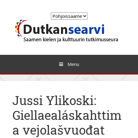
Skip
to
Choose
content
a
language
Menu
Jussi Ylikoski:
Giellaealáskahttim
a vejolašvuođat