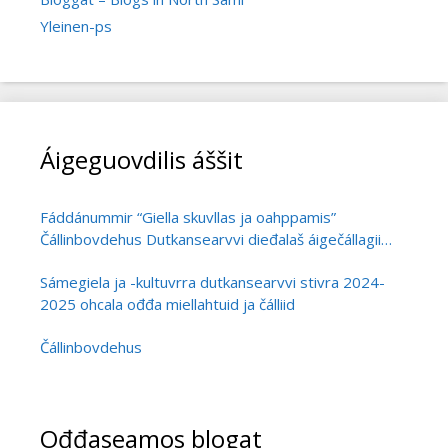
Yleinen-ps
Áigeguovdilis áššit
Fáddánummir “Giella skuvllas ja oahppamis”
Čállinbovdehus Dutkansearvvi dieđalaš áigečállagii
álgoálbmogiid ja vehádagaid
Sámegiela ja -kultuvrra dutkansearvvi stivra 2024-
giellaoahpahusa dutkamis
2025 ohcala ođđa miellahtuid ja čálliid
Čállinbovdehus
Ođđaseamos blogat