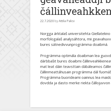
čállinveahkke
22.7.2020
by
Attila Paksi
Norgga árktalaš universitehta Giellatekn
morfologalaš analysáhtora, mii geavahuvv
bures sátnedivvunprográmma doaibmá.
Prográmma optimála doaibman lea guovddáž
dárbbašit bures doaibmi čállinveahkkeneav
mat leat dáin teavsttain dábáleamos čálli
čállinmeattáhusain prográmma dál fuomáša
Prográmma buorideami oainnus lea maiddái
dovdda ja dasto merke riekta čállojuvvo