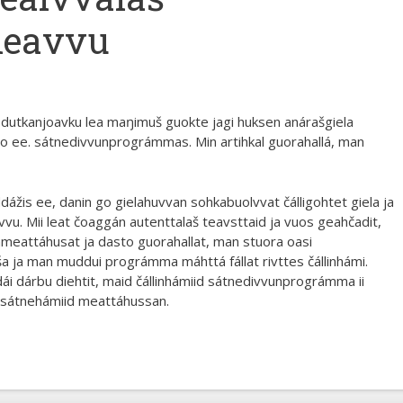
neavvu
o dutkanjoavku lea maŋimuš guokte jagi huksen anárašgiela
o ee. sátnedivvunprográmmas. Min artihkal guorahallá, man
is ee, danin go gielahuvvan sohkabuolvvat čálligohtet giela ja
vu. Mii leat čoaggán autenttalaš teavsttaid ja vuos geahčadit,
nmeattáhusat ja dasto guorahallat, man stuora oasi
 ja man muddui prográmma máhttá fállat rivttes čállinhámi.
 dárbu diehtit, maid čállinhámiid sátnedivvunprográmma ii
n sátnehámiid meattáhussan.