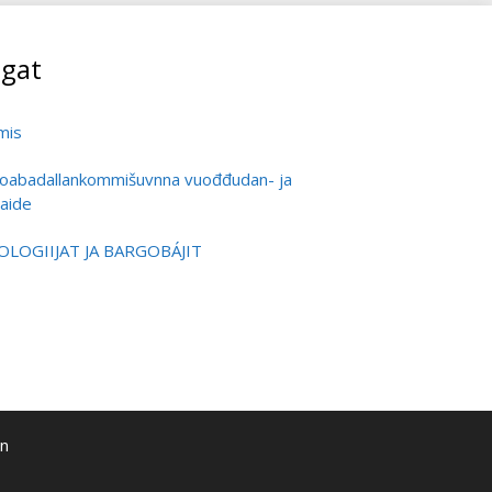
gat
mis
oabadallankommišuvnna vuođđudan- ja
aide
OGIIJAT JA BARGOBÁJIT
än