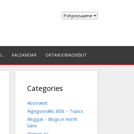
Choose
a
language
IL
KALEANDAR
OKTAVUOĐADIEĐUT
Categories
Abstraktit
Áigeguovdilis áššit – Topics
Bloggat – Blogs in North
Sámi
Yleinen-ps