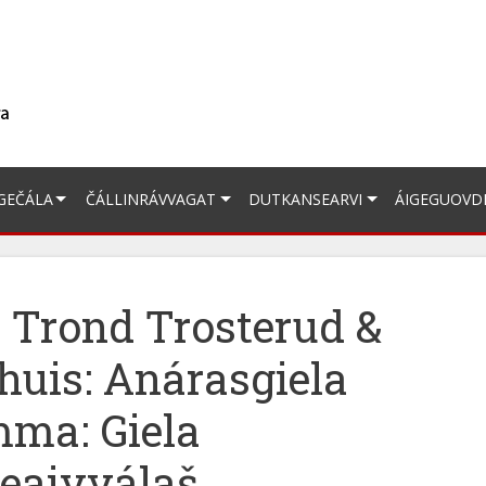
GEČÁLA
ČÁLLINRÁVVAGAT
DUTKANSEARVI
ÁIGEGUOVD
 Trond Trosterud &
huis: Anárasgiela
ma: Giela
eaivválaš