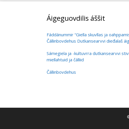
Áigeguovdilis áššit
Fáddánummir “Giella skuvllas ja oahppami
Čállinbovdehus Dutkansearvvi dieđalaš áige
vehádagaid
Sámegiela ja -kultuvrra dutkansearvvi st
giellaoahpahusa dutkamis
miellahtuid ja čálliid
Čállinbovdehus
©