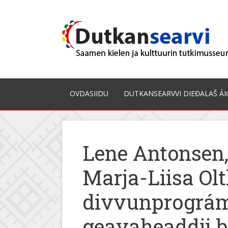
Skip
to
content
OVDASIIDU
DUTKANSEARVVI DIEĐALAŠ ÁI
Lene Antonsen,
Marja-Liisa Olt
divvunprográm
geavaheaddji b