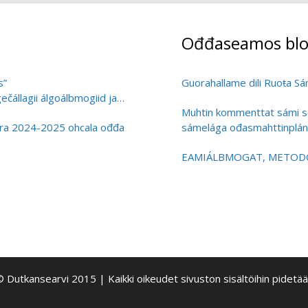
Ođđaseamos blo
s”
Guorahallame dili Ruoŧa Sá
čállagii álgoálbmogiid ja
Muhtin kommenttat sámi s
ivra 2024-2025 ohcala ođđa
sámelága ođasmahttinplán
EAMIÁLBMOGAT, METODOL
 Dutkansearvi 2015 | Kaikki oikeudet sivuston sisältöihin pidetä