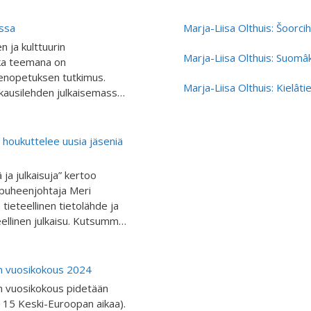
essa
Marja-Liisa Olthuis: Šoorci
 ja kulttuurin
Marja-Liisa Olthuis: Suomâk
nka teemana on
lenopetuksen tutkimus.
Marja-Liisa Olthuis: Kielât
ikausilehden julkaisemassa
ansojen ja vähemmistöjen
asta. Julkaisu on
antuntijoita kirjoittamaan
 houkuttelee uusia jäseniä
mistöjen kieltenopetuksen
teemanumeroon “Giella
a julkaisuja” kertoo
ja oppimisessa”.
 puheenjohtaja Meri
inkola-Aikio, FT Berit-
ieteellinen tietolähde ja
a professori Pigga
ellinen julkaisu. Kutsumme
tietoisuutta
eräiskansojen kielen ja
nsakielten opetusta
ja kirjoittavia tutkijoita
oppimisen tukirakenteet
a ehdottamaan
an vuosikokous 2024
opetuksen metodeja
himme.”
an vuosikokous pidetään
aisemaa opetuksessa
 15 Keski-Euroopan aikaa).
a Kieliasenteita