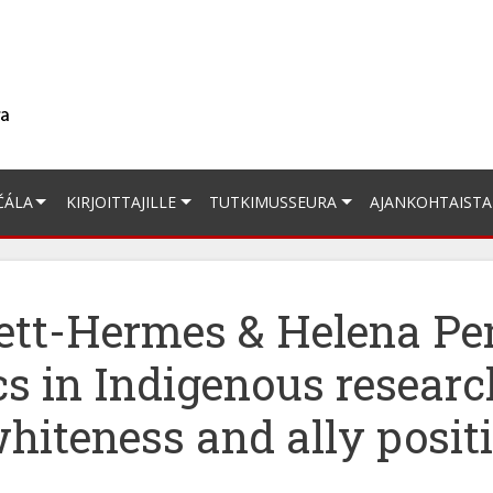
ČÁLA
KIRJOITTAJILLE
TUTKIMUSSEURA
AJANKOHTAISTA
cett-Hermes & Helena P
cs in Indigenous researc
hiteness and ally posit