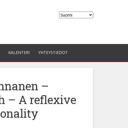
Valitse
kieli
KALENTERI
YHTEYSTIEDOT
ennanen –
h – A reflexive
ionality