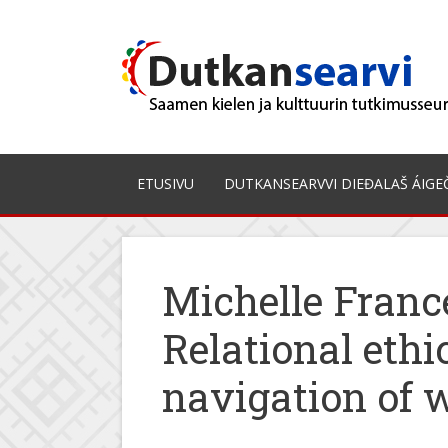
Skip
to
content
ETUSIVU
DUTKANSEARVVI DIEĐALAŠ ÁIGE
Michelle Fran
Relational ethi
navigation of w