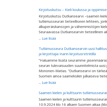
Kirjoituskutsu – Kieli koulussa ja oppimis
Kirjoituskutsu Dutkansearvi –saamen kielen
tutkimusseuran tieteelliseen lehteen, jo
alkuperäiskansojen ja vähemmistöjen kie
Seuraavassa Dutkansearvin tieteellinen a
teemanumerossa käsitellään alkuperäisk
...
Lue lisää
koulututkimusta kieltenopetuksen näkökulm
vertaisarvioitu. Kutsumme tutkijoita ja asi
Tutkimusseura Dutkansearvin uusi hallitus
artikkeleita alkuperäiskansojen ja vähem
ja kirjoittajia Inarin kirjoitusretriitillä
ja kielitietoisen opetuksen tutkimuksen 
”Haluamme lisätä seuramme jäsenmäärää j
skuvllas ja oahppamis” eli “Kieli koulussa 
seuran tulevaisuuden suunnitelmista uusi
Teemanumeron toimittavat FT Inker-Anni L
Mononen-Matias. ”Dutkansearvi on tärkeä t
Ellen Juuso, professori Hanna Outakoski j
Suomen ainoa saameksikin julkaiseva tiete
Keskitalo. Artikkelit voivat käsitellä: Kieli
mukaan erityisesti saamen ja muiden alkup
...
Lue lisää
Vähemmistökielten opetusta Alkuperäiska
kulttuurintutkimuksesta tieteellisiä artikkele
Toisen tai vieraan kielen opetusta Kielen
tulemaan jäseniksemme, kirjoittamaan j
Saamen kielen ja kulttuurin tutkimusseur
opetuksessa ( engl. scaffolding) Kielten
mielenkiintoisia teemoja tuleviin julkaisui
Saamen kielen ja kulttuurin tutkimusseur
Kieltenopetuksen digitalisaatiota Kielim
10.9.2024 klo 16 alkaen Suomen aikaa (klo
Kielten asemaa kouluissa ja oppilaitoksiss