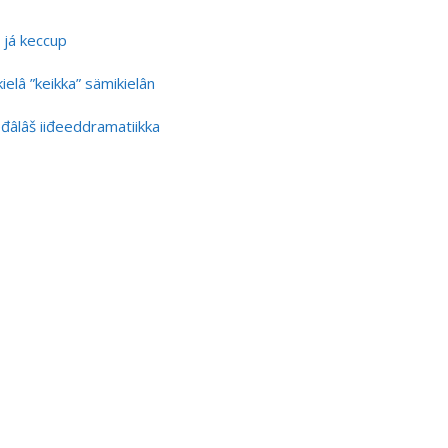
h já keccup
ielâ ”keikka” sämikielân
ieđâlâš iiđeeddramatiikka