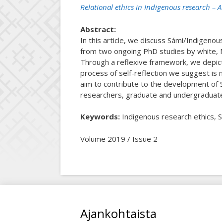
Relational ethics in Indigenous research – A 
Abstract:
In this article, we discuss Sámi/Indigenou
from two ongoing PhD studies by white, N
Through a reflexive framework, we depict
process of self-reflection we suggest is
aim to contribute to the development of Sá
researchers, graduate and undergraduate
Keywords:
Indigenous research ethics, Sá
Volume 2019 / Issue 2
Ajankohtaista