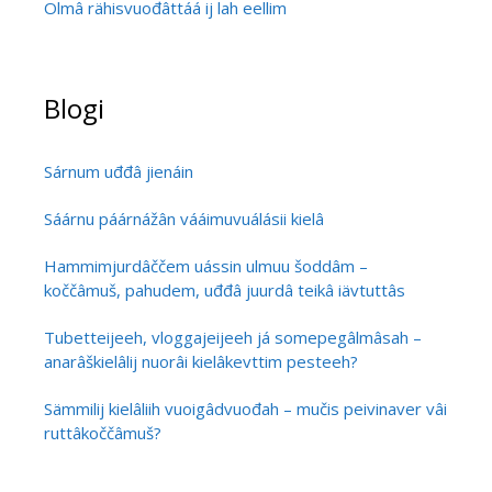
Olmâ rähisvuođâttáá ij lah eellim
Blogi
Sárnum uđđâ jienáin
Sáárnu páárnážân vááimuvuálásii kielâ
Hammimjurdâččem uássin ulmuu šoddâm –
koččâmuš, pahudem, uđđâ juurdâ teikâ iävtuttâs
Tubetteijeeh, vloggajeijeeh já somepegâlmâsah –
anarâškielâlij nuorâi kielâkevttim pesteeh?
Sämmilij kielâliih vuoigâdvuođah – mučis peivinaver vâi
ruttâkoččâmuš?