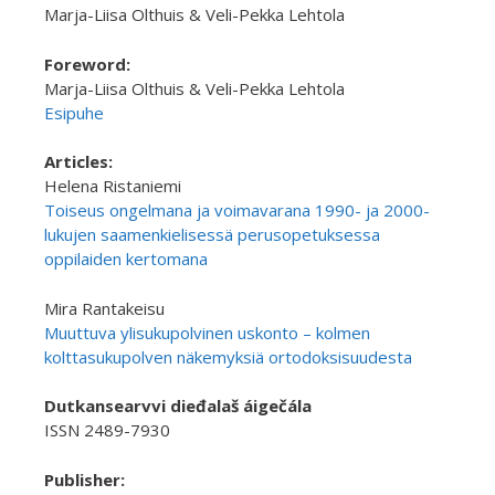
Marja-Liisa Olthuis & Veli-Pekka Lehtola
Foreword:
Marja-Liisa Olthuis & Veli-Pekka Lehtola
Esipuhe
Articles:
Helena Ristaniemi
Toiseus ongelmana ja voimavarana 1990- ja 2000-
lukujen saamenkielisessä perusopetuksessa
oppilaiden kertomana
Mira Rantakeisu
Muuttuva ylisukupolvinen uskonto – kolmen
kolttasukupolven näkemyksiä ortodoksisuudesta
Dutkansearvvi dieđalaš áigečála
ISSN 2489-7930
Publisher: