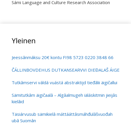
Sámi Language and Culture Research Association
Yleinen
Jeessânmáksu 20€ kontu FI98 5723 0220 3848 66
ČÁLLINBOVDEHUS DUTKANSEARVVI DIEĐALAŠ ÁIGEČÁLL
Tutkâmservi váldá vuástá abstraktijd tieđâlii äigičallui
Sämitutkâm äigičaalâ – Algâalmugeh iäláskitmin jieijâs
kielâid
Täsiárvusub sämikielâ máttááttâsmáhđulâšvuođah
ubâ Suomân