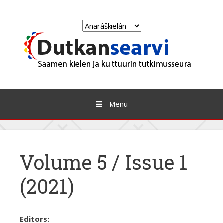
Skip
to
Choose
content
a
language
Menu
Volume 5 / Issue 1
(2021)
Editors: