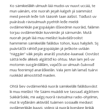
Ko sämikielâliih ulmuuh láá mudoi-uv nuuvt uccáá, te
mun uáinám, ete nuorah jiejah kalgeh já siämmást
meid peesih leđe toh tääsnih taan ääšist. Tiäđust-uv
puárásub rävisulmuuh pyehtih leđe mieldi
ovdâmerkkân pargopáájáin iššeedmin nuorâid, falâmin
torjuu ovdâmerkkân kuvviimân já sárnumân. Mutâ
nuorah jiejah láá muu mielâst kuávdášroolist
hammiimin sämikielâlii falâlduv tohon, kuus halijdeh. Sij
puávtáččii rähtiđ pargopáájáin já jieškote-uvláán
”riäggáin” vâik jieijâs anarâš youtube-kaanaal. Oovtâst
sáttá leđe älkkeb algâttiđ ko ohtuu. Mun lam jieš-uv
motomin suogârdâllâm, vajaččii-uv ulmuuh čuávvuđ
muu feeriimijd anarâškielân. Vala jiem lah lamaš tuárvi
ruokkâd almostittiđ maiden.
Ohtâ šiev ovdâmerkkâ nuorâi sämikielâlii falâlduvvâst
lii muu mielâst Yle Säämi muáddi ive tassaaš algâttem
Sukkâršokki, mii aalgij nuorâ rävisulmui radio-ohjelmin,
mut lii vijđánâm aktiivlâš tuáimen sosiaallii mediast
ovdâmerkkân kuuvij, videoi já nuorâi kyeskee liiŋkâi