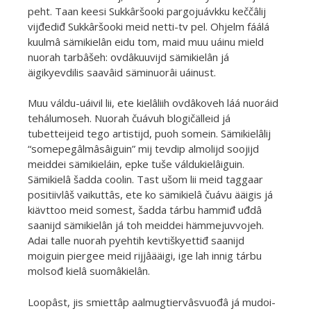
peht. Taan keesi Sukkâršooki pargojuávkku keččâlij
vijđediđ Sukkâršooki meid netti-tv pel. Ohjelm fáálá
kuulmâ sämikielân eidu tom, maid muu uáinu mield
nuorah tarbâšeh: ovdâkuuvijd sämikielân já
äigikyevdilis saavâid säminuorâi uáinust.
Muu váldu-uáivil lii, ete kielâliih ovdâkoveh láá nuoráid
tehálumoseh. Nuorah čuávuh blogičälleid já
tubetteijeid tego artistijd, puoh somein. Sämikielâlij
“somepegâlmâsâiguin” mij tevdip almolijd soojijd
meiddei sämikieláin, epke tuše váldukielâiguin.
Sämikielâ šadda coolin. Tast ušom lii meid taggaar
positiivlâš vaikuttâs, ete ko sämikielâ čuávu ääigis já
kiävttoo meid somest, šadda tárbu hammiđ uđdâ
saanijd sämikielân já toh meiddei hämmejuvvojeh.
Adai talle nuorah pyehtih kevtiškyettiđ saanijd
moiguin piergee meid rijjâääigi, ige lah innig tárbu
molsođ kielâ suomâkielân.
Loopâst, jis smiettâp aalmugtiervâsvuođâ já mudoi-