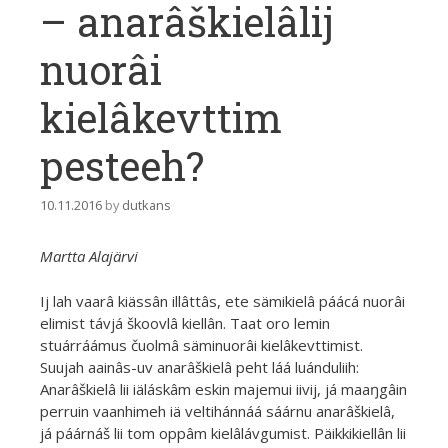
– anarâškielâlij
nuorâi
kielâkevttim
pesteeh?
10.11.2016
by
dutkans
Martta Alajärvi
Ij lah vaarâ kiässân illâttâs, ete sämikielâ páácá nuorâi
elimist távjá škoovlâ kiellân. Taat oro lemin
stuárráámus čuolmâ säminuorâi kielâkevttimist.
Suujah aainâs-uv anarâškielâ peht láá luánduliih:
Anarâškielâ lii iäláskâm eskin majemui iivij, já maaŋgâin
perruin vaanhimeh iä veltihánnáá sáárnu anarâškielâ,
já páárnáš lii tom oppâm kielâlávgumist. Päikkikiellân lii