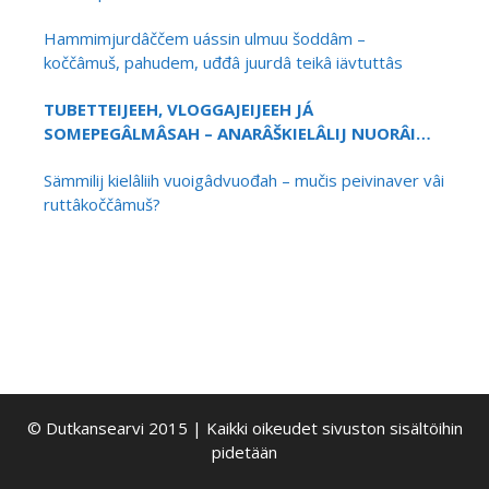
Hammimjurdâččem uássin ulmuu šoddâm –
koččâmuš, pahudem, uđđâ juurdâ teikâ iävtuttâs
TUBETTEIJEEH, VLOGGAJEIJEEH JÁ
SOMEPEGÂLMÂSAH – ANARÂŠKIELÂLIJ NUORÂI
KIELÂKEVTTIM PESTEEH?
Sämmilij kielâliih vuoigâdvuođah – mučis peivinaver vâi
ruttâkoččâmuš?
© Dutkansearvi 2015 | Kaikki oikeudet sivuston sisältöihin
pidetään