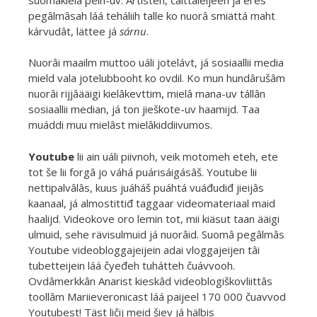
pegâlmâsah láá teháliih talle ko nuorâ smiättá maht
kárvudât, lättee já
sárnu
.
Nuorâi maailm muttoo uáli jotelávt, já sosiaallii media
mield vala jotelubbooht ko ovdil. Ko mun hundârušâm
nuorâi rijjâääigi kielâkevttim, mielâ mana-uv tállân
sosiaallii median, já ton jieškote-uv haamijd. Taa
muáddi muu mielâst mielâkiddiivumos.
Youtube
lii ain uáli piivnoh, veik motomeh eteh, ete
tot še lii forgâ jo váhá puárisáigásâš. Youtube lii
nettipalvâlâs, kuus juáháš puáhtá vuáđudiđ jieijâs
kaanaal, já almostittiđ taggaar videomateriaal maid
haalijd. Videokove oro lemin tot, mii kiäsut taan ääigi
ulmuid, sehe rävisulmuid já nuorâid. Suomâ pegâlmâs
Youtube videobloggajeijein adai vloggajeijen tâi
tubetteijein láá čyeđeh tuhátteh čuávvooh.
Ovdâmerkkân Anarist kieskâd videoblogiškovliittâs
toollâm Mariieveronicast láá paijeel 170 000 čuavvod
Youtubest! Täst ličij meid šiev já hälbis