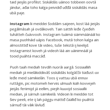
taid jieijâs profilist. Siskáldâs uáinoo tobbeen oovtâ
jándur, ađai toho kalga peividiđ uđđâ siskáldâs masa
ubâ paje.
Instagram
lii meiddei šoddâm saijeen, kost láá jieijâs
pegâlmâsah já ovdâkoveh. Tain sättih leđe čyeđeh
tuhátteh čuávvooh. Instagram tuáimá siämmáánáál ko
masa puohháid uápis Facebook, mutâ tohon kalga ain
almostittiđ kove tâi video, tuše tekstâ ij keelijd.
Instagramist koveh já videoh láá ain uáinimnáál já
tooid puáhtá maccâđ.
Puoh taah mediah tevdih nuorâi aargâ. Sosiaalliih
mediah já mielâkiddiivâš siskáldâs kolgâččii tiäđust-uv
leđe meid sämikielân. Toos ij vattuu ubâ ennuv
ruttâgin, pic motomeh herviis ulmuuh kiäh kovvejeh
jieijâs feriimijd já eellim, piejih kuuvijd sosiaallii
median, já sárnuh sämikielâ. Videoin lii meiddei tot
šiev peeli, ete ij lah pággu mättiđ čäälliđ ko puáhtá
sárnuđ tâi vâik lávluđ.