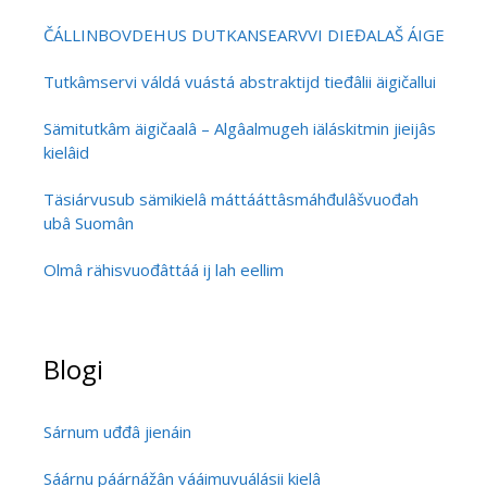
ČÁLLINBOVDEHUS DUTKANSEARVVI DIEĐALAŠ ÁIGEČÁLL
Tutkâmservi váldá vuástá abstraktijd tieđâlii äigičallui
Sämitutkâm äigičaalâ – Algâalmugeh iäláskitmin jieijâs
kielâid
Täsiárvusub sämikielâ máttááttâsmáhđulâšvuođah
ubâ Suomân
Olmâ rähisvuođâttáá ij lah eellim
Blogi
Sárnum uđđâ jienáin
Sáárnu páárnážân vááimuvuálásii kielâ