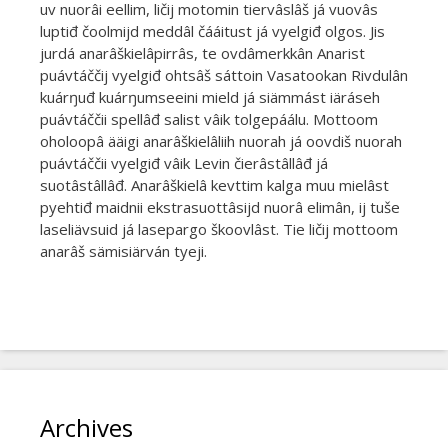
uv nuorâi eellim, ličij motomin tiervâslâš já vuovâs
luptiđ čoolmijd meddâl čááitust já vyelgiđ olgos. Jis
jurdá anarâškielâpirrâs, te ovdâmerkkân Anarist
puávtáččij vyelgiđ ohtsâš sáttoin Vasatookan Rivdulân
kuárŋuđ kuárŋumseeini mield já siämmást iäráseh
puávtáččii spellâđ salist vâik tolgepáálu. Mottoom
oholoopâ ääigi anarâškielâliih nuorah já oovdiš nuorah
puávtáččii vyelgiđ vâik Levin čierâstâllâđ já
suotâstâllâđ. Anarâškielâ kevttim kalga muu mielâst
pyehtiđ maidnii ekstrasuottâsijd nuorâ elimân, ij tuše
laseliävsuid já lasepargo škoovlâst. Tie ličij mottoom
anarâš sämisiärván tyeji.
Archives