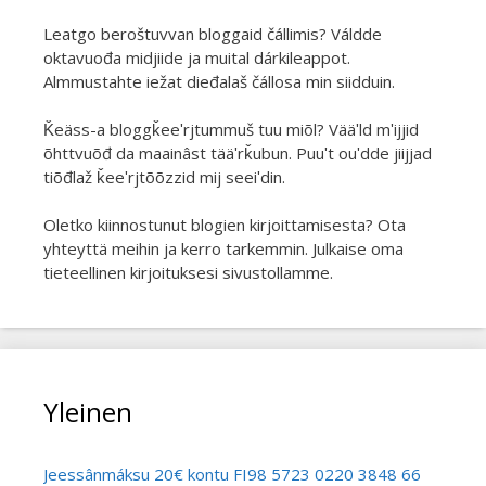
Leatgo beroštuvvan bloggaid čállimis? Váldde
oktavuođa midjiide ja muital dárkileappot.
Almmustahte iežat dieđalaš čállosa min siidduin.
Ǩeäss-a bloggǩeeʹrjtummuš tuu miõl? Vääʹld mʹijjid
õhttvuõđ da maainâst tääʹrǩubun. Puuʹt ouʹdde jiijjad
tiõđlaž ǩeeʹrjtõõzzid mij seeiʹdin.
Oletko kiinnostunut blogien kirjoittamisesta? Ota
yhteyttä meihin ja kerro tarkemmin. Julkaise oma
tieteellinen kirjoituksesi sivustollamme.
Yleinen
Jeessânmáksu 20€ kontu FI98 5723 0220 3848 66