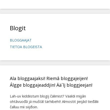
Blogit
BLOGGAAJAT
TIETOA BLOGEISTA
Ala bloggaajaksi! Riemâ bloggajeijen!
Álgge bloggajeaddjin! Ää´lj bloggjeejan!
Lah-uv kiddiistum blogij čälimist? Vääldi mijjân
ohtâvuođâ já muštâl tärhibeht! Almostit jieijâd tieđâlii
čalluu mii siijđoin.