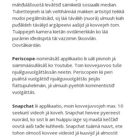
máhđulâšvuotâ levâttiđ sämikielâ sosiaallii median.
Tubetteijeeh iä lah veltihánnáá makken artistijd teikkâ
mudoi pegâlmâsâid, sij láá táváliih (nuorâ) ulmuuh kiäh
puđâldeh táválijd argâpeeivi aašijd já kovvejeh tom.
Tuáppejeh kamera kietân ovdâmerkkân ko láá
purâmin iđedispitá tâi väzzimin škoovlân.
Oovtâkiärdán.
Periscope
-nommâsâš applikaatio lii uáli piivnoh já
siämmáásullâsâš ko Youtube. Toin kovvejuvvoo tuše
njuálguvuolgâttâssân neetin. Periscopein kii peri
puáhtá vuolgâttiđ njuálguvuolgâttâs jieijâs
fiättupuhelimáin, já ulmuuh pyehtih kommentistiđ
vuolgâttâs.
Snapchat
lii applikaatio, moin kovvejuvvojeh max. 10
seekunt videoh já koveh. Snapchat heivee pyereest
nuoráid, ko sist lii ain huáppu iäge sij maašâ keččâđ
oovtâ ääši tađe kuhheeb. Snapchat tuáimá nuuvt, ete
tohon olmooš kovvee videoid já kuuvijd já almostit