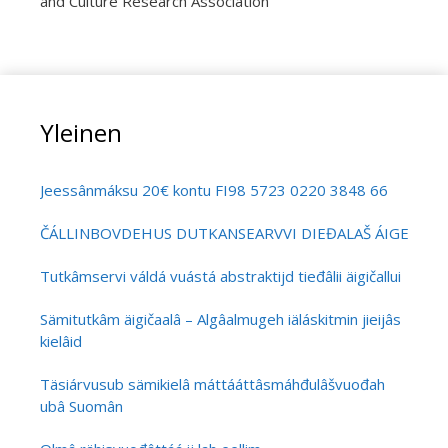
and Culture Research Association
Yleinen
Jeessânmáksu 20€ kontu FI98 5723 0220 3848 66
ČÁLLINBOVDEHUS DUTKANSEARVVI DIEĐALAŠ ÁIGEČÁLL
Tutkâmservi váldá vuástá abstraktijd tieđâlii äigičallui
Sämitutkâm äigičaalâ – Algâalmugeh iäláskitmin jieijâs
kielâid
Täsiárvusub sämikielâ máttááttâsmáhđulâšvuođah
ubâ Suomân