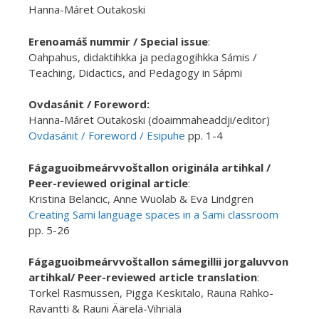
Hanna-Máret Outakoski
Erenoamáš nummir / Special issue
:
Oahpahus, didaktihkka ja pedagogihkka Sámis /
Teaching, Didactics, and Pedagogy in Sápmi
Ovdasánit / Foreword:
Hanna-Máret Outakoski (doaimmaheaddji/editor)
Ovdasánit / Foreword / Esipuhe
pp. 1-4
Fágaguoibmeárvvoštallon originála artihkal /
Peer-reviewed original article
:
Kristina Belancic, Anne Wuolab & Eva Lindgren
Creating Sami language spaces in a Sami classroom
pp. 5-26
Fágaguoibmeárvvoštallon sámegillii jorgaluvvon
artihkal/ Peer-reviewed article translation
:
Torkel Rasmussen, Pigga Keskitalo, Rauna Rahko-
Ravantti & Rauni Äärelä-Vihriälä