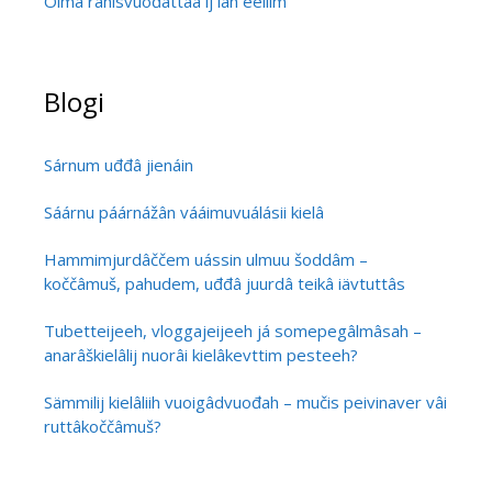
Olmâ rähisvuođâttáá ij lah eellim
Blogi
Sárnum uđđâ jienáin
Sáárnu páárnážân vááimuvuálásii kielâ
Hammimjurdâččem uássin ulmuu šoddâm –
koččâmuš, pahudem, uđđâ juurdâ teikâ iävtuttâs
Tubetteijeeh, vloggajeijeeh já somepegâlmâsah –
anarâškielâlij nuorâi kielâkevttim pesteeh?
Sämmilij kielâliih vuoigâdvuođah – mučis peivinaver vâi
ruttâkoččâmuš?