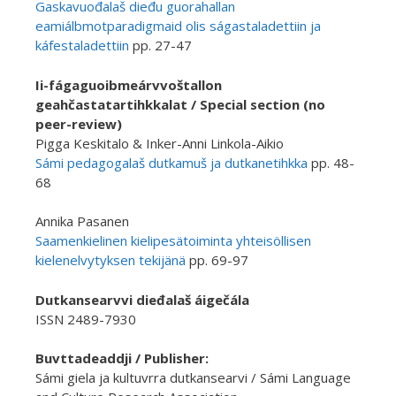
Gaskavuođalaš dieđu guorahallan
eamiálbmotparadigmaid olis ságastaladettiin ja
káfestaladettiin
pp. 27-47
Ii-fágaguoibmeárvvoštallon
geahčastatartihkkalat / Special section (no
peer-review)
Pigga Keskitalo & Inker-Anni Linkola-Aikio
Sámi pedagogalaš dutkamuš ja dutkanetihkka
pp. 48-
68
Annika Pasanen
Saamenkielinen kielipesätoiminta yhteisöllisen
kielenelvytyksen tekijänä
pp. 69-97
Dutkansearvvi dieđalaš áigečála
ISSN 2489-7930
Buvttadeaddji / Publisher:
Sámi giela ja kultuvrra dutkansearvi / Sámi Language