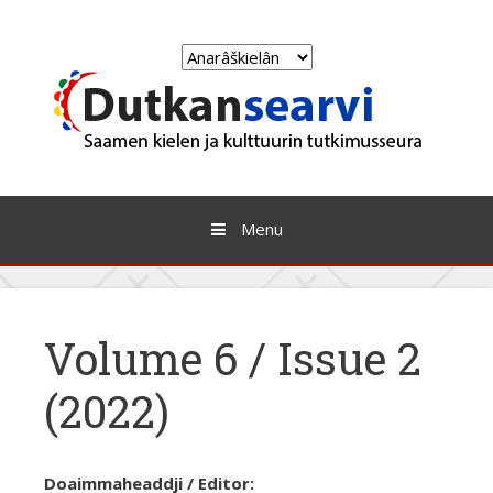
Skip
to
Choose
content
a
language
Menu
Volume 6 / Issue 2
(2022)
Doaimmaheaddji / Editor: