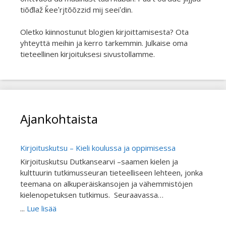
tiõđlaž ǩeeʹrjtõõzzid mij seeiʹdin.
Oletko kiinnostunut blogien kirjoittamisesta? Ota
yhteyttä meihin ja kerro tarkemmin. Julkaise oma
tieteellinen kirjoituksesi sivustollamme.
Ajankohtaista
Kirjoituskutsu – Kieli koulussa ja oppimisessa
Kirjoituskutsu Dutkansearvi –saamen kielen ja
kulttuurin tutkimusseuran tieteelliseen lehteen, jonka
teemana on alkuperäiskansojen ja vähemmistöjen
kielenopetuksen tutkimus. Seuraavassa
Dutkansearvin tieteellinen aikausilehden
...
Lue lisää
julkaisemassa teemanumerossa käsitellään