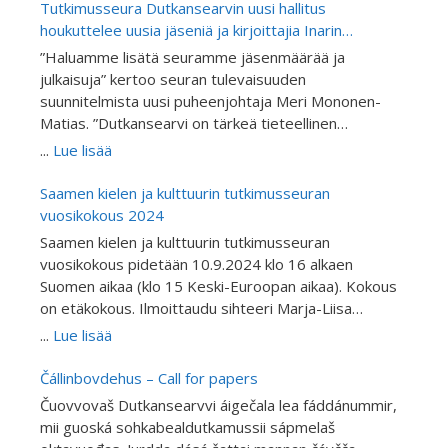
alkuperäiskansojen ja vähemmistöjen koulututkimusta
Tutkimusseura Dutkansearvin uusi hallitus
kieltenopetuksen näkökulmasta. Julkaisu on
houkuttelee uusia jäseniä ja kirjoittajia Inarin
vertaisarvioitu. Kutsumme tutkijoita ja asiantuntijoita
kirjoitusretriitillä
”Haluamme lisätä seuramme jäsenmäärää ja
kirjoittamaan artikkeleita alkuperäiskansojen ja
julkaisuja” kertoo seuran tulevaisuuden
vähemmistöjen kieltenopetuksen ja kielitietoisen
suunnitelmista uusi puheenjohtaja Meri Mononen-
opetuksen tutkimuksen teemanumeroon “Giella
Matias. ”Dutkansearvi on tärkeä tieteellinen
skuvllas ja oahppamis” eli “Kieli koulussa ja
tietolähde ja Suomen ainoa saameksikin julkaiseva
...
Lue lisää
oppimisessa”. Teemanumeron toimittavat FT Inker-
tieteellinen julkaisu. Kutsumme mukaan erityisesti
Anni Linkola-Aikio, FT Berit-Ellen Juuso, professori
saamen ja muiden alkuperäiskansojen kielen ja
Saamen kielen ja kulttuurin tutkimusseuran
Hanna Outakoski ja professori Pigga Keskitalo.
kulttuurintutkimuksesta tieteellisiä artikkeleja
vuosikokous 2024
Artikkelit voivat käsitellä: Kielitietoisuutta
kirjoittavia tutkijoita tulemaan jäseniksemme,
Saamen kielen ja kulttuurin tutkimusseuran
Vähemmistökielten opetusta Alkuperäiskansakielten
kirjoittamaan ja ehdottamaan mielenkiintoisia
vuosikokous pidetään 10.9.2024 klo 16 alkaen
opetusta Toisen tai vieraan kielen opetusta
teemoja tuleviin julkaisuihimme.”
Suomen aikaa (klo 15 Keski-Euroopan aikaa). Kokous
Kielenoppimisen tukirakenteet opetuksessa ( engl.
on etäkokous. Ilmoittaudu sihteeri Marja-Liisa
scaffolding) Kieltenopetuksen metodeja
Olthuisille linkkiä varten.
Kieltenopetuksen digitalisaatiota Kielimaisemaa
...
Lue lisää
opetuksessa Kielten asemaa kouluissa ja
oppilaitoksissa Kieliasenteita oppilaitoksissa
Čállinbovdehus – Call for papers
Elinikäistä oppimista Muita alkuperäiskansojen ja
Čuovvovaš Dutkansearvvi áigečala lea fáddánummir,
vähemmistökielten opetuksen ilmiöitä Lähetä
mii guoská sohkabealdutkamussii sápmelaš
abstrakti 150–200 sanaa Inker-Anni Linkola-Aikiolle