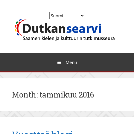
Skip
to
Valitse
content
kieli
Menu
Month:
tammikuu 2016