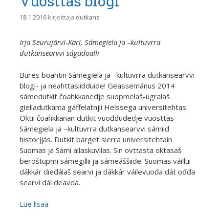
Vuosttaš blogi
18.1.2016
kirjoittaja
dutkans
Irja Seurujärvi-Kari, Sámegiela ja –kultuvrra
dutkansearvvi ságadoalli
Bures boahtin Sámegiela ja –kultuvrra dutkansearvvi
blogi- ja neahttasiidduide! Geassemánus 2014
sámedutkit čoahkkanedje suopmelaš-ugralaš
gielladutkama gáffelatnjii Helssega universitehtas.
Oktii čoahkkanan dutkit vuođđudedje vuosttas
Sámegiela ja –kultuvrra dutkansearvvi sámiid
historjjás. Dutkit barget sierra universitehtain
Suomas ja Sámi allaskuvllas. Sin ovttasta oktasaš
beroštupmi sámegillii ja sámeáššiide. Suomas váillui
dákkár dieđálaš searvi ja dákkár váilevuođa dát ođđa
searvi dál deavdá.
Lue lisää