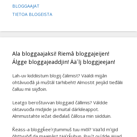
BLOGGAAJAT
TIETOA BLOGEISTA
Ala bloggaajaksi! Riemâ bloggajeijen!
Álgge bloggajeaddjin! Ää´lj bloggjeejan!
Lah-uv kiddiistum blogij čälimist? Vääldi mijjân
ohtâvuođâ já muštâl tärhibeht! Almostit jieijâd tieđâlii
čalluu mii siijđoin.
Leatgo beroštuvvan bloggaid čállimis? Váldde
oktavuođa midjiide ja muital dárkileappot.
Almmustahte iežat dieđalaš čállosa min siidduin.
Ǩeäss-a bloggǩeeʹrjtummuš tuu miõl? Vääʹld mʹijjid
õhttvuõđ da maainâst tääʹrǩubun. Puuʹt ouʹdde jiijjad