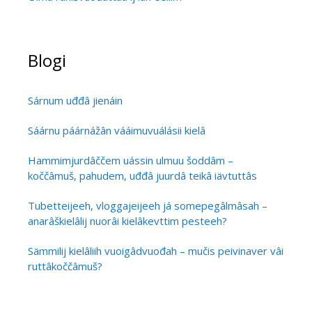
Blogi
Sárnum uđđâ jienáin
Sáárnu páárnážân vááimuvuálásii kielâ
Hammimjurdâččem uássin ulmuu šoddâm –
koččâmuš, pahudem, uđđâ juurdâ teikâ iävtuttâs
Tubetteijeeh, vloggajeijeeh já somepegâlmâsah –
anarâškielâlij nuorâi kielâkevttim pesteeh?
Sämmilij kielâliih vuoigâdvuođah – mučis peivinaver vâi
ruttâkoččâmuš?