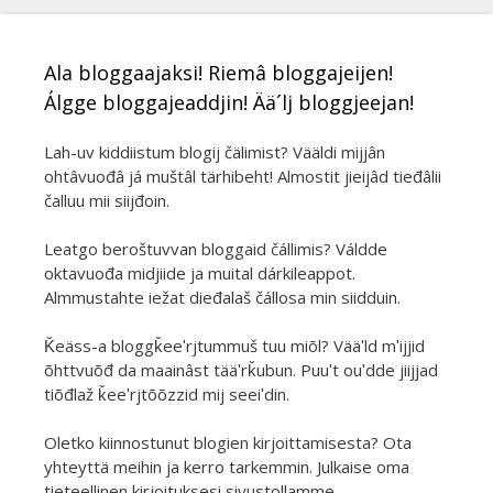
Ala bloggaajaksi! Riemâ bloggajeijen!
Álgge bloggajeaddjin! Ää´lj bloggjeejan!
Lah-uv kiddiistum blogij čälimist? Vääldi mijjân
ohtâvuođâ já muštâl tärhibeht! Almostit jieijâd tieđâlii
čalluu mii siijđoin.
Leatgo beroštuvvan bloggaid čállimis? Váldde
oktavuođa midjiide ja muital dárkileappot.
Almmustahte iežat dieđalaš čállosa min siidduin.
Ǩeäss-a bloggǩeeʹrjtummuš tuu miõl? Vääʹld mʹijjid
õhttvuõđ da maainâst tääʹrǩubun. Puuʹt ouʹdde jiijjad
tiõđlaž ǩeeʹrjtõõzzid mij seeiʹdin.
Oletko kiinnostunut blogien kirjoittamisesta? Ota
yhteyttä meihin ja kerro tarkemmin. Julkaise oma
tieteellinen kirjoituksesi sivustollamme.