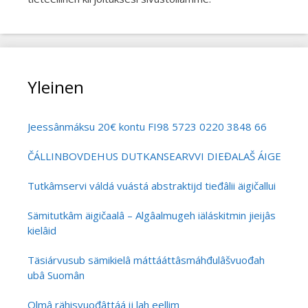
Yleinen
Jeessânmáksu 20€ kontu FI98 5723 0220 3848 66
ČÁLLINBOVDEHUS DUTKANSEARVVI DIEĐALAŠ ÁIGEČÁLL
Tutkâmservi váldá vuástá abstraktijd tieđâlii äigičallui
Sämitutkâm äigičaalâ – Algâalmugeh iäláskitmin jieijâs
kielâid
Täsiárvusub sämikielâ máttááttâsmáhđulâšvuođah
ubâ Suomân
Olmâ rähisvuođâttáá ij lah eellim