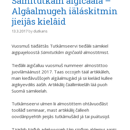
Sämitutkâm äigičaalâ –
Algâalmugeh iäláskitmin
jieijâs kielâid
13.3.2017
by
dutkans
Vuosmuš tiäđáttâs Tutkâmseervi tieđâlii sämikiel
äigipajeloostâ
Sämitutkâm äigičaalâ
almostitmist.
Tieđâlii äigičalluu vuosmuš nummeer almostittoo
juovlâmáánust 2017. Taas occojeh tääl artikkâleh,
main kieđâvuššojeh algâalmugáid já sii kieláid kullee
äigikyevdilis ääših. Artikkâlij čäällimkielâh láá puoh
Suomâ sämikielah.
Tutkâmseervi ulmen lii almostittem ohtâvuođâst
toollâđ seminaar, mast artikkâlij čälleeh
oovdânpyehtih jieijâs tutkâmušâid já tai puátusijd.
Täärhib tiäđuh adeluvvojeh táin siijđoin aldemui aaigij.