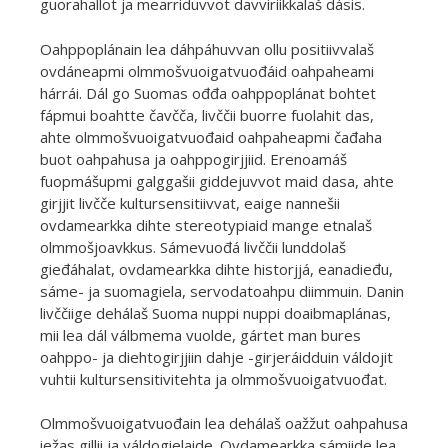
guorahallot ja mearriduvvot davviriikkalaš dásis.
Oahppoplánain lea dáhpáhuvvan ollu positiivvalaš
ovdáneapmi olmmošvuoigatvuođáid oahpaheami
hárrái. Dál go Suomas ođđa oahppoplánat bohtet
fápmui boahtte čavčča, livččii buorre fuolahit das,
ahte olmmošvuoigatvuođaid oahpaheapmi čađaha
buot oahpahusa ja oahppogirjjiid. Erenoamáš
fuopmášupmi galggašii giddejuvvot maid dasa, ahte
girjjit livčče kultursensitiivvat, eaige nannešii
ovdamearkka dihte stereotypiaid mange etnalaš
olmmošjoavkkus. Sámevuođá livččii lunddolaš
gieđáhalat, ovdamearkka dihte historjjá, eanadieđu,
sáme- ja suomagiela, servodatoahpu diimmuin. Danin
livččiige dehálaš Suoma nuppi nuppi doaibmaplánas,
mii lea dál válbmema vuolde, gártet man bures
oahppo- ja diehtogirjjiin dahje -girjeráidduin váldojit
vuhtii kultursensitivitehta ja olmmošvuoigatvuođat.
Olmmošvuoigatvuođain lea dehálaš oažžut oahpahusa
iežas gillii ja váldogielaide. Ovdamearkka sámiide lea