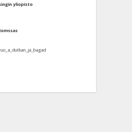
ingin yliopisto
 Romssas
a_vuo_a_dutkan_ja_bagad