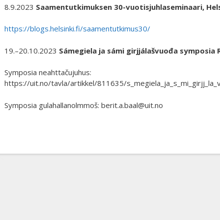
8.9.2023
Saamentutkimuksen 30-vuotisjuhlaseminaari, Hels
https://blogs.helsinki.fi/saamentutkimus30/
19.–20.10.2023
Sámegiela ja sámi girjjálašvuođa symposia
Symposia neahttačujuhus:
https://uit.no/tavla/artikkel/811635/s_megiela_ja_s_mi_girjj_l
Symposia gulahallanolmmoš: berit.a.baal@uit.no