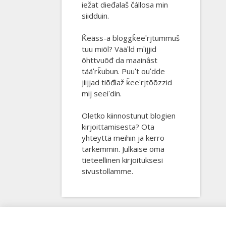
iežat dieđalaš čállosa min
siidduin.
Ǩeäss-a bloggǩeeʹrjtummuš
tuu miõl? Vääʹld mʹijjid
õhttvuõđ da maainâst
tääʹrǩubun. Puuʹt ouʹdde
jiijjad tiõđlaž ǩeeʹrjtõõzzid
mij seeiʹdin.
Oletko kiinnostunut blogien
kirjoittamisesta? Ota
yhteyttä meihin ja kerro
tarkemmin. Julkaise oma
tieteellinen kirjoituksesi
sivustollamme.