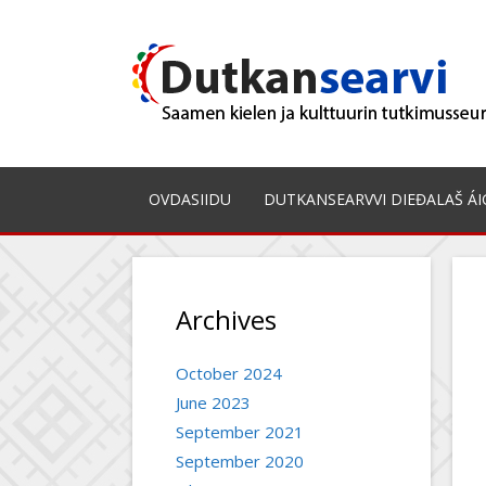
Skip
to
content
OVDASIIDU
DUTKANSEARVVI DIEĐALAŠ ÁI
Archives
October 2024
June 2023
September 2021
September 2020