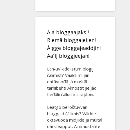
Ala bloggaajaksi!
Riemâ bloggajeijen!
Álgge bloggajeaddjin!
Ää´lj bloggjeejan!
Lah-uv kiddiistum blogij
čälimist? Vääldi mijjân
ohtâvuođâ já muštâl
tärhibeht! Almostit jieijâd
tieđâlii čalluu mii siijđoin.
Leatgo beroštuvvan
bloggaid čállimis? Váldde
oktavuođa midjiide ja muital
dárkileappot. Almmustahte