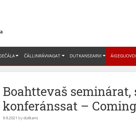
GEČÁLA
ČÁLLINRÁVVAGAT
DUTKANSEARVI
ÁIGEGUOVD
Boahttevaš seminárat, 
konferánssat – Coming
9.9.2021
by
dutkans