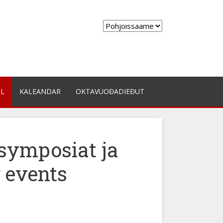
Choose
a
language
IL
KALEANDAR
OKTAVUOĐADIEĐUT
symposiat ja
 events