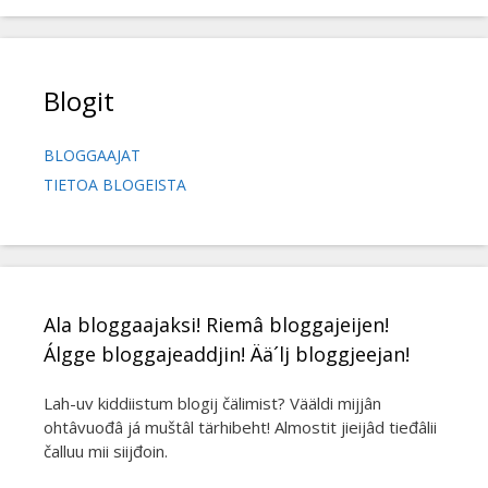
Blogit
BLOGGAAJAT
TIETOA BLOGEISTA
Ala bloggaajaksi! Riemâ bloggajeijen!
Álgge bloggajeaddjin! Ää´lj bloggjeejan!
Lah-uv kiddiistum blogij čälimist? Vääldi mijjân
ohtâvuođâ já muštâl tärhibeht! Almostit jieijâd tieđâlii
čalluu mii siijđoin.