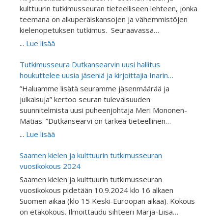
kulttuurin tutkimusseuran tieteelliseen lehteen, jonka
teemana on alkuperäiskansojen ja vähemmistöjen
kielenopetuksen tutkimus. Seuraavassa
Dutkansearvin tieteellinen aikausilehden
...
Lue lisää
julkaisemassa teemanumerossa käsitellään
alkuperäiskansojen ja vähemmistöjen koulututkimusta
Tutkimusseura Dutkansearvin uusi hallitus
kieltenopetuksen näkökulmasta. Julkaisu on
houkuttelee uusia jäseniä ja kirjoittajia Inarin
vertaisarvioitu. Kutsumme tutkijoita ja asiantuntijoita
kirjoitusretriitillä
”Haluamme lisätä seuramme jäsenmäärää ja
kirjoittamaan artikkeleita alkuperäiskansojen ja
julkaisuja” kertoo seuran tulevaisuuden
vähemmistöjen kieltenopetuksen ja kielitietoisen
suunnitelmista uusi puheenjohtaja Meri Mononen-
opetuksen tutkimuksen teemanumeroon “Giella
Matias. ”Dutkansearvi on tärkeä tieteellinen
skuvllas ja oahppamis” eli “Kieli koulussa ja
tietolähde ja Suomen ainoa saameksikin julkaiseva
...
Lue lisää
oppimisessa”. Teemanumeron toimittavat FT Inker-
tieteellinen julkaisu. Kutsumme mukaan erityisesti
Anni Linkola-Aikio, FT Berit-Ellen Juuso, professori
saamen ja muiden alkuperäiskansojen kielen ja
Saamen kielen ja kulttuurin tutkimusseuran
Hanna Outakoski ja professori Pigga Keskitalo.
kulttuurintutkimuksesta tieteellisiä artikkeleja
vuosikokous 2024
Artikkelit voivat käsitellä: Kielitietoisuutta
kirjoittavia tutkijoita tulemaan jäseniksemme,
Saamen kielen ja kulttuurin tutkimusseuran
Vähemmistökielten opetusta Alkuperäiskansakielten
kirjoittamaan ja ehdottamaan mielenkiintoisia
vuosikokous pidetään 10.9.2024 klo 16 alkaen
opetusta Toisen tai vieraan kielen opetusta
teemoja tuleviin julkaisuihimme.”
Suomen aikaa (klo 15 Keski-Euroopan aikaa). Kokous
Kielenoppimisen tukirakenteet opetuksessa ( engl.
on etäkokous. Ilmoittaudu sihteeri Marja-Liisa
scaffolding) Kieltenopetuksen metodeja