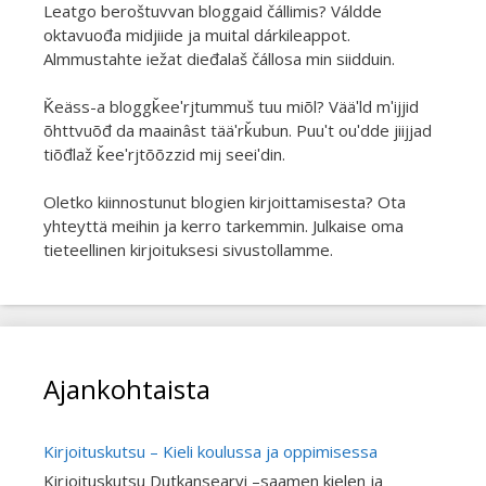
Leatgo beroštuvvan bloggaid čállimis? Váldde
oktavuođa midjiide ja muital dárkileappot.
Almmustahte iežat dieđalaš čállosa min siidduin.
Ǩeäss-a bloggǩeeʹrjtummuš tuu miõl? Vääʹld mʹijjid
õhttvuõđ da maainâst tääʹrǩubun. Puuʹt ouʹdde jiijjad
tiõđlaž ǩeeʹrjtõõzzid mij seeiʹdin.
Oletko kiinnostunut blogien kirjoittamisesta? Ota
yhteyttä meihin ja kerro tarkemmin. Julkaise oma
tieteellinen kirjoituksesi sivustollamme.
Ajankohtaista
Kirjoituskutsu – Kieli koulussa ja oppimisessa
Kirjoituskutsu Dutkansearvi –saamen kielen ja