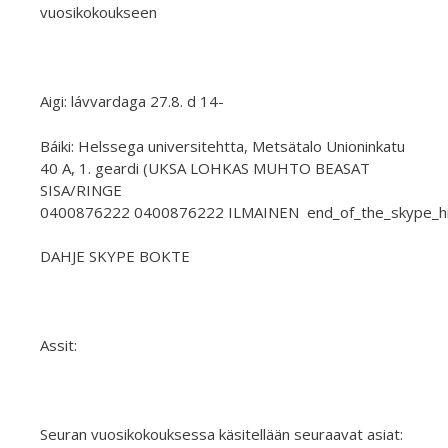
vuosikokoukseen
Aigi: lávvardaga 27.8. d 14-
Báiki: Helssega universitehtta, Metsätalo Unioninkatu
40 A, 1. geardi (UKSA LOHKAS MUHTO BEASAT
SISA/RINGE
0400876222 0400876222 ILMAINEN end_of_the_skype_hig
DAHJE SKYPE BOKTE
Assit:
Seuran vuosikokouksessa käsitellään seuraavat asiat: