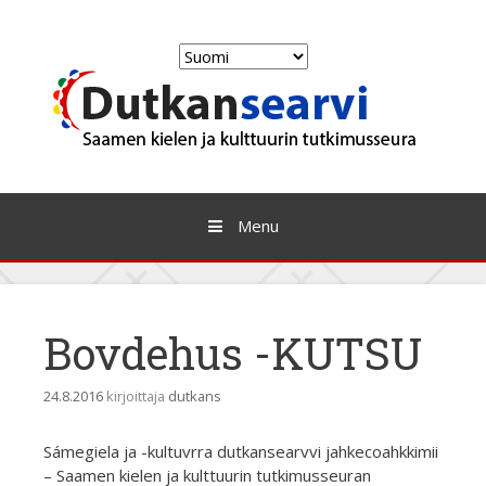
Skip
to
Valitse
content
kieli
Menu
Bovdehus -KUTSU
24.8.2016
kirjoittaja
dutkans
Sámegiela ja -kultuvrra dutkansearvvi jahkecoahkkimii
– Saamen kielen ja kulttuurin tutkimusseuran