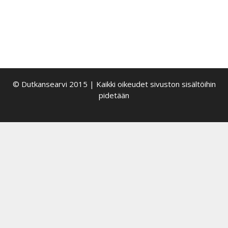
(hanna.outakoski@helsinki.fi), Pigga Keskitalo
(pigga.keskitalo@ulapland.fi)
© Dutkansearvi 2015 | Kaikki oikeudet sivuston sisältöihin
pidetään