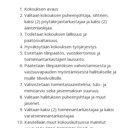
Kokouksen avaus
Valitaan kokouksen puheenjohtaja, sihteeri,
kaksi (2) pöytäkirjantarkastajaa ja kaksi (2)
ääntenlaskijaa.
Todetaan kokouksen laillisuus ja
päätösvaltaisuus.
Hyväksytään kokouksen työjärjestys.
Esitetään tilinpäätös, vuosikertomus ja
toiminnantarkastajien lausunto.
Päätetään tilinpäätöksen vahvistamisesta ja
vastuuvapauden myöntämisestä hallitukselle ja
muille tilivelvollisille.
Vahvistetaan toimintasuunnitelma, tulo- ja
menoarvio sekä jäsenmaksun suuruus.
Valitaan hallituksen puheenjohtaja ja muut
jäsenet.
Valitaan kaksi (2) toiminnantarkastajaa ja kaksi
varatoiminnantarkastajaa.
Käsitellään muut kokouskutsussa mainitut