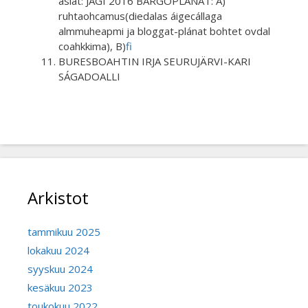
asiat: JAGI 2016 BARGOPLÁNAT: A)
ruhtaohcamus(diedalas áigecállaga
almmuheapmi ja bloggat-plánat bohtet ovdal
coahkkima), B)
fi
BURESBOAHTIN IRJA SEURUJÄRVI-KARI
SÁGADOALLI
Arkistot
tammikuu 2025
lokakuu 2024
syyskuu 2024
kesäkuu 2023
toukokuu 2022