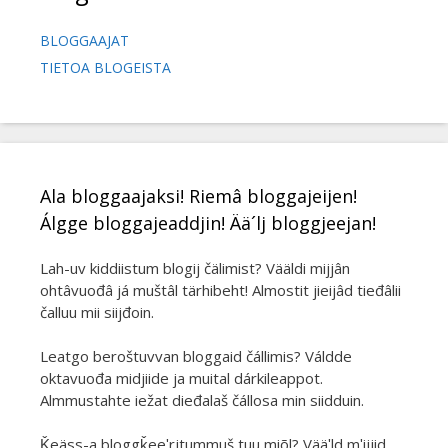
BLOGGAAJAT
TIETOA BLOGEISTA
Ala bloggaajaksi! Riemâ bloggajeijen!
Álgge bloggajeaddjin! Ää´lj bloggjeejan!
Lah-uv kiddiistum blogij čälimist? Vääldi mijjân
ohtâvuođâ já muštâl tärhibeht! Almostit jieijâd tieđâlii
čalluu mii siijđoin.
Leatgo beroštuvvan bloggaid čállimis? Váldde
oktavuođa midjiide ja muital dárkileappot.
Almmustahte iežat dieđalaš čállosa min siidduin.
Ǩeäss-a bloggǩeeʹrjtummuš tuu miõl? Vääʹld mʹijjid