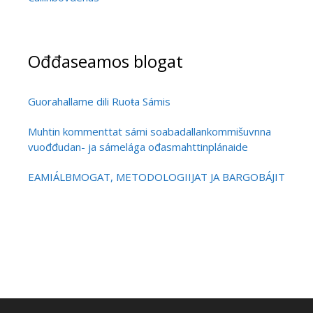
Ođđaseamos blogat
Guorahallame dili Ruoŧa Sámis
Muhtin kommenttat sámi soabadallankommišuvnna
vuođđudan- ja sámelága ođasmahttinplánaide
EAMIÁLBMOGAT, METODOLOGIIJAT JA BARGOBÁJIT