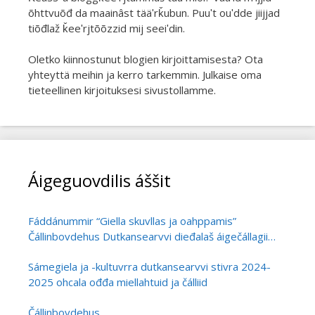
õhttvuõđ da maainâst tääʹrǩubun. Puuʹt ouʹdde jiijjad
tiõđlaž ǩeeʹrjtõõzzid mij seeiʹdin.
Oletko kiinnostunut blogien kirjoittamisesta? Ota
yhteyttä meihin ja kerro tarkemmin. Julkaise oma
tieteellinen kirjoituksesi sivustollamme.
Áigeguovdilis áššit
Fáddánummir “Giella skuvllas ja oahppamis”
Čállinbovdehus Dutkansearvvi dieđalaš áigečállagii
álgoálbmogiid ja vehádagaid
Sámegiela ja -kultuvrra dutkansearvvi stivra 2024-
giellaoahpahusa dutkamis
2025 ohcala ođđa miellahtuid ja čálliid
Čállinbovdehus