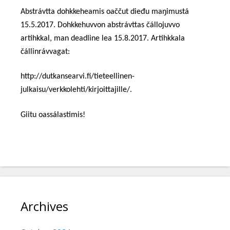
Abstrá
vtta dohkkeheamis oaččut dieđu maŋimustá
15.5.2017.
Dohkkehuvvon abstrávttas čállojuvvo
artihkkal, man deadline lea
15.8.2017. Arti
h
k
kala
čállinrávvagat:
http://dutkansearvi.fi/tieteellinen-
julkaisu/verkkolehti/kirjoittajille/.
Giitu oassálastimis!
Archives