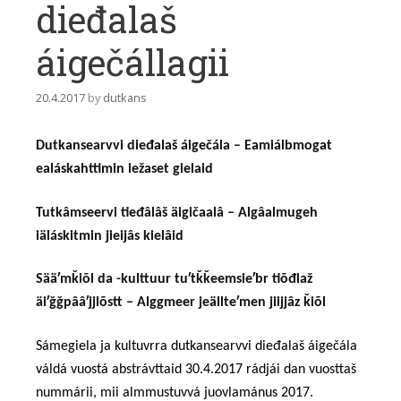
dieđalaš
áigečállagii
20.4.2017
by
dutkans
Dutkansearvvi dieđalaš áigečála – Eamiálbmogat
ealáskahttimin iežaset gielaid
Tutkâmseervi tieđâlâš äigičaalâ – Algâalmugeh
iäláskitmin jieijâs kielâid
Sääʹmǩiõl da -kulttuur tuʹtǩǩeemsieʹbr tiõđlaž
äiʹǧǧpââʹjjlõstt – Alggmeer jeällteʹmen jiijjâz ǩiõl
Sámegiela ja kultuvrra dutkansearvvi dieđalaš áigečála
váldá vuostá ab
s
trávttaid 30.4.2017 rádjái dan vuosttaš
nummárii, mii almmustuvvá juovlamánus 2017.