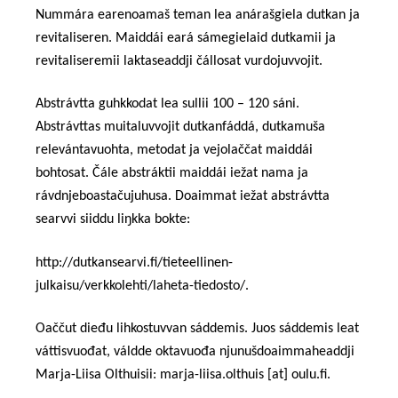
Nummára earenoamaš teman lea anárašgiela dutkan ja
revitaliseren. Maiddái eará sámegielaid dutkamii ja
revitaliseremii laktaseaddji čállosat vurdojuvvojit.
Abstrávtta guhkkodat lea sullii 100 – 120 sáni.
Abst
r
ávttas muitaluvvo
jit
dutkanfáddá, dutkamuša
relevántavuohta, metodat ja vejolaččat maiddái
bohtosat. Čále abstráktii maiddái iežat nama ja
rávdnjeboastačujuhusa. Doaimmat iežat abstrávtta
searvvi siiddu liŋkka bokte:
http://dutkansearvi.fi/tieteellinen-
julkaisu/verkkolehti/laheta-tiedosto/.
Oaččut dieđu lihkostuvvan sáddemis. Juos sáddemis leat
váttisvuođat, váldde oktavuođa njunušdoaimmaheaddji
Marja-Liisa Olthuisii: marja-liisa.olthuis [at] oulu.fi.