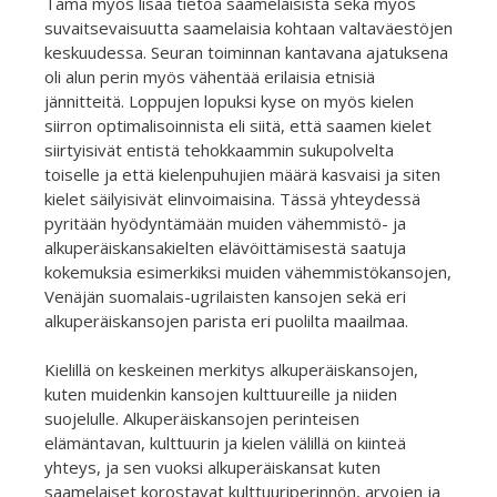
Tämä myös lisää tietoa saamelaisista sekä myös
suvaitsevaisuutta saamelaisia kohtaan valtaväestöjen
keskuudessa. Seuran toiminnan kantavana ajatuksena
oli alun perin myös vähentää erilaisia etnisiä
jännitteitä. Loppujen lopuksi kyse on myös kielen
siirron optimalisoinnista eli siitä, että saamen kielet
siirtyisivät entistä tehokkaammin sukupolvelta
toiselle ja että kielenpuhujien määrä kasvaisi ja siten
kielet säilyisivät elinvoimaisina. Tässä yhteydessä
pyritään hyödyntämään muiden vähemmistö- ja
alkuperäiskansakielten elävöittämisestä saatuja
kokemuksia esimerkiksi muiden vähemmistökansojen,
Venäjän suomalais-ugrilaisten kansojen sekä eri
alkuperäiskansojen parista eri puolilta maailmaa.
Kielillä on keskeinen merkitys alkuperäiskansojen,
kuten muidenkin kansojen kulttuureille ja niiden
suojelulle. Alkuperäiskansojen perinteisen
elämäntavan, kulttuurin ja kielen välillä on kiinteä
yhteys, ja sen vuoksi alkuperäiskansat kuten
saamelaiset korostavat kulttuuriperinnön, arvojen ja