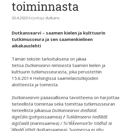
toiminnasta
30.4.2020
kirjoittaja
dutkans
Dutkansearvi – saamen kielen ja kulttuurin
tutkimusseura ja sen saamenkielinen
aikakauslehti
Tämän tekstin tarkoituksena on jakaa
tietoa
Dutkansearvi
-nimisestä Saamen kielen ja
kulttuurin tutkimusseurasta, joka perustettiin
15.6.2014 Helsingissä saamelaistutkijoiden
aloitteesta ja toimesta.
Dutkansearvin
pääasiallisena tavoitteena on harjoittaa
tieteellistä toimintaa sekä toimittaa tutkimusseuran
tieteellistä julkaisua
Dutkansearvvi dieđalaš
áigečála
(pohjoissaamea)
/
Tutkâmseervi tieđâlâš
äigičaalâ
(inarinsaamea)
/ Tuʹtǩǩeemsieʹbr tiõđlaž äi
́ǧǧpââ ́jjlõstt
(koltansaamea). Suomessa ei oltu