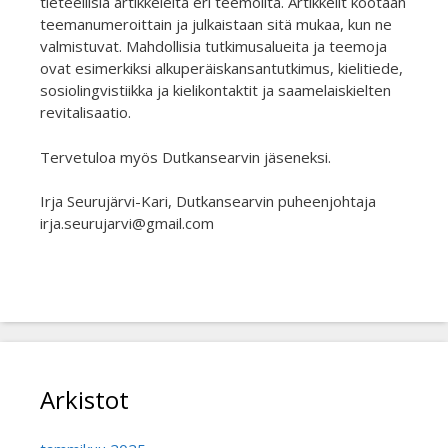
tieteellisiä artikkeleita eri teemoilta. Artikkelit kootaan
teemanumeroittain ja julkaistaan sitä mukaa, kun ne
valmistuvat. Mahdollisia tutkimusalueita ja teemoja
ovat esimerkiksi alkuperäiskansantutkimus, kielitiede,
sosiolingvistiikka ja kielikontaktit ja saamelaiskielten
revitalisaatio.
Tervetuloa myös Dutkansearvin jäseneksi.
Irja Seurujärvi-Kari, Dutkansearvin puheenjohtaja
irja.seurujarvi@gmail.com
Arkistot