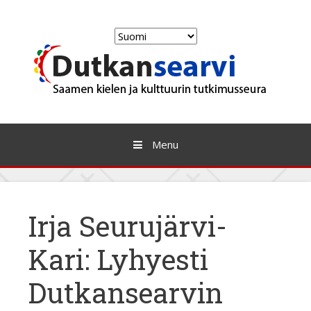
Skip
to
Valitse
content
kieli
Menu
Irja Seurujärvi-
Kari: Lyhyesti
Dutkansearvin