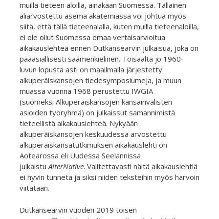
muilla tieteen aloilla, ainakaan Suomessa. Tällainen
aliarvostettu asema akatemiassa voi johtua myös
siitä, että tällä tieteenalalla, kuten muilla tieteenaloilla,
ei ole ollut Suomessa omaa vertaisarvioitua
aikakauslehteä ennen Dutkansearvin julkaisua, joka on
pääasiallisesti saamenkielinen. Toisaalta jo 1960-
luvun lopusta asti on maailmalla järjestetty
alkuperäiskansojen tiedesymposiumeja, ja muun
muassa vuonna 1968 perustettu IWGIA
(suomeksi Alkuperäiskansojen kansainvälisten
asioiden työryhmä) on julkaissut samannimistä
tieteellistä aikakauslehteä. Nykyään
alkuperäiskansojen keskuudessa arvostettu
alkuperäiskansatutkimuksen aikakauslehti on
Aotearossa eli Uudessa Seelannissa
julkaistu
AlterNative
. Valitettavasti näitä aikakauslehtiä
ei hyvin tunneta ja siksi niiden teksteihin myös harvoin
viitataan.
Dutkansearvin vuoden 2019 toisen