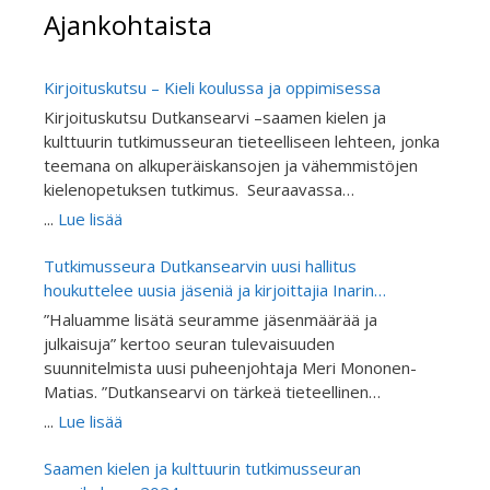
Ajankohtaista
Kirjoituskutsu – Kieli koulussa ja oppimisessa
Kirjoituskutsu Dutkansearvi –saamen kielen ja
kulttuurin tutkimusseuran tieteelliseen lehteen, jonka
teemana on alkuperäiskansojen ja vähemmistöjen
kielenopetuksen tutkimus. Seuraavassa
Dutkansearvin tieteellinen aikausilehden
...
Lue lisää
julkaisemassa teemanumerossa käsitellään
alkuperäiskansojen ja vähemmistöjen koulututkimusta
Tutkimusseura Dutkansearvin uusi hallitus
kieltenopetuksen näkökulmasta. Julkaisu on
houkuttelee uusia jäseniä ja kirjoittajia Inarin
vertaisarvioitu. Kutsumme tutkijoita ja asiantuntijoita
kirjoitusretriitillä
”Haluamme lisätä seuramme jäsenmäärää ja
kirjoittamaan artikkeleita alkuperäiskansojen ja
julkaisuja” kertoo seuran tulevaisuuden
vähemmistöjen kieltenopetuksen ja kielitietoisen
suunnitelmista uusi puheenjohtaja Meri Mononen-
opetuksen tutkimuksen teemanumeroon “Giella
Matias. ”Dutkansearvi on tärkeä tieteellinen
skuvllas ja oahppamis” eli “Kieli koulussa ja
tietolähde ja Suomen ainoa saameksikin julkaiseva
...
Lue lisää
oppimisessa”. Teemanumeron toimittavat FT Inker-
tieteellinen julkaisu. Kutsumme mukaan erityisesti
Anni Linkola-Aikio, FT Berit-Ellen Juuso, professori
saamen ja muiden alkuperäiskansojen kielen ja
Saamen kielen ja kulttuurin tutkimusseuran
Hanna Outakoski ja professori Pigga Keskitalo.
kulttuurintutkimuksesta tieteellisiä artikkeleja