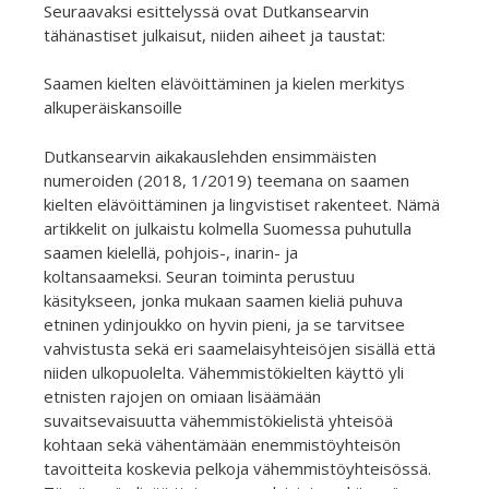
Seuraavaksi esittelyssä ovat Dutkansearvin
tähänastiset julkaisut, niiden aiheet ja taustat:
Saamen kielten elävöittäminen ja kielen merkitys
alkuperäiskansoille
Dutkansearvin aikakauslehden ensimmäisten
numeroiden (2018, 1/2019) teemana on saamen
kielten elävöittäminen ja lingvistiset rakenteet. Nämä
artikkelit on julkaistu kolmella Suomessa puhutulla
saamen kielellä, pohjois-, inarin- ja
koltansaameksi. Seuran toiminta perustuu
käsitykseen, jonka mukaan saamen kieliä puhuva
etninen ydinjoukko on hyvin pieni, ja se tarvitsee
vahvistusta sekä eri saamelaisyhteisöjen sisällä että
niiden ulkopuolelta. Vähemmistökielten käyttö yli
etnisten rajojen on omiaan lisäämään
suvaitsevaisuutta vähemmistökielistä yhteisöä
kohtaan sekä vähentämään enemmistöyhteisön
tavoitteita koskevia pelkoja vähemmistöyhteisössä.