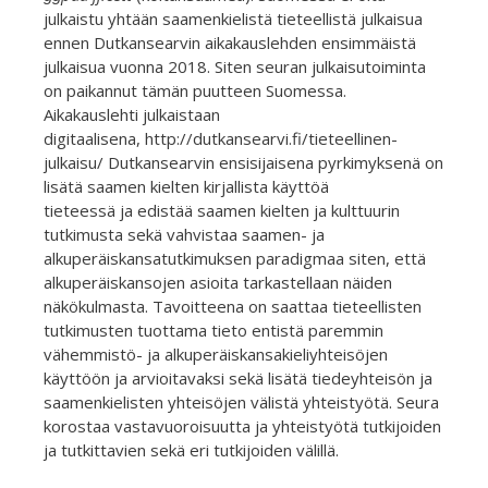
julkaistu yhtään saamenkielistä tieteellistä julkaisua
ennen Dutkansearvin aikakauslehden ensimmäistä
julkaisua vuonna 2018. Siten seuran julkaisutoiminta
on paikannut tämän puutteen Suomessa.
Aikakauslehti julkaistaan
digitaalisena, http://dutkansearvi.fi/tieteellinen-
julkaisu/ Dutkansearvin ensisijaisena pyrkimyksenä on
lisätä saamen kielten kirjallista käyttöä
tieteessä ja edistää saamen kielten ja kulttuurin
tutkimusta sekä vahvistaa saamen- ja
alkuperäiskansatutkimuksen paradigmaa siten, että
alkuperäiskansojen asioita tarkastellaan näiden
näkökulmasta. Tavoitteena on saattaa tieteellisten
tutkimusten tuottama tieto entistä paremmin
vähemmistö- ja alkuperäiskansakieliyhteisöjen
käyttöön ja arvioitavaksi sekä lisätä tiedeyhteisön ja
saamenkielisten yhteisöjen välistä yhteistyötä. Seura
korostaa vastavuoroisuutta ja yhteistyötä tutkijoiden
ja tutkittavien sekä eri tutkijoiden välillä.