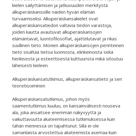
kielen säilyttämisen ja jatkuvuuden merkitystä
alkuperäiskansoille näiden hyvän elämän
turvaamiseksi. Alkuperäiskansakielet ovat
alkuperäiskansatiedon valtavia tiedon varastoja,
joiden kautta avautuvat alkuperäiskansojen
elämäntavat, luontofilosofiat, ajattelutavat ja rikas
suullinen tieto. Monien alkuperäiskansojen perinteinen
tieto sisältää tietoa luonnosta, elinkeinoista sekä
henkisestä ja esteettisestä kulttuurista mikä sitoutuu
läheisesti kieleen.
Alkuperäiskansatutkimus, alkuperäiskansatieto ja sen
teoretisoiminen
Alkuperäiskansatutkimus, johon myös
saamentutkimus kuuluu, on kansainvälisesti nouseva
ala, joka ansaitsee enemmän näkyvyyttä ja
vaikuttavuutta akateemisessa tutkimuksessa kuin
tähän mennessä on tapahtunut. Sillä ei ole
samanlaista arvostettua akateemista asemaa kuin