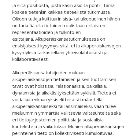
ja siitä positiosta, josta käsin asioita pohtii. Tämä
koskee tietenkin kaikkea tieteellistä tutkimusta.
Olkoon tutkija kulttuurin sisä- tai ulkopuolinen hänen
on tärkeää olla tietoinen roolistaan erilaisten
representaatioiden ja tulkintojen
esittäjänä. Alkuperäiskansatutkimuksessa on
ensisijaisesti kysymys siitä, että alkuperäiskansojen
kysymyksiä tarkastellaan yhteisölähtöisesti ja
kollaboratiivisesti.
Alkuperäiskansatutkijoiden mukaan
alkuperäiskansojen tietämisen ja sen tuottamisen
tavat ovat holistisia, relationaalisia, paikallisia,
dynaamisia ja aikakäsitykseltään syklisiä. Tietoa ei
voida kuitenkaan yksiselitteisesti määritellä
alkuperäiskansaiseksi tai länsimaiseksi, vaan tulee
mieluummin ymmärtää vallitsevia valtasuhteita sekä
eri tietojärjestelmien poliittisia ja sosiaalisia
konteksteja ja vaikutuksia. Monien alkuperäiskansojen
perinteinen tieto on kollektiivisesti kumuloituvaa,