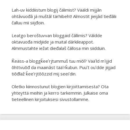
Lah-uv kiddiistum blogij čälimist? Vääldi mijjân
ohtâvuođâ já muštâl tärhibeht! Almostit jieijâd tieđâlii
čalluu mii siijđoin.
Leatgo beroštuvvan bloggaid čállimis? Váldde
oktavuođa midjiide ja muital dárkileappot.
Almmustahte iežat dieđalaš čállosa min siidduin.
Ǩeäss-a bloggǩeeʹrjtummuš tuu miõl? Vääʹld mʹijjid
õhttvuõđ da maainâst tääʹrǩubun. Puuʹt ouʹdde jiijjad
tiõđlaž ǩeeʹrjtõõzzid mij seeiʹdin.
Oletko kiinnostunut blogien kirjoittamisesta? Ota
yhteyttä meihin ja kerro tarkemmin. Julkaise oma
tieteellinen kirjoituksesi sivustollamme.