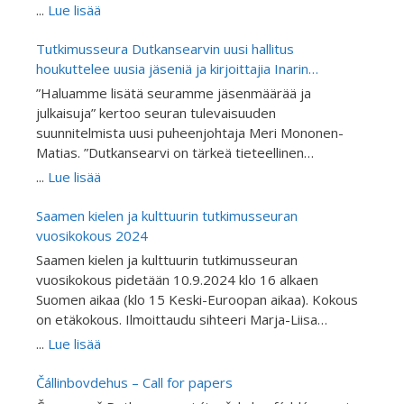
Dutkansearvin tieteellinen aikausilehden
...
Lue lisää
julkaisemassa teemanumerossa käsitellään
alkuperäiskansojen ja vähemmistöjen koulututkimusta
Tutkimusseura Dutkansearvin uusi hallitus
kieltenopetuksen näkökulmasta. Julkaisu on
houkuttelee uusia jäseniä ja kirjoittajia Inarin
vertaisarvioitu. Kutsumme tutkijoita ja asiantuntijoita
kirjoitusretriitillä
”Haluamme lisätä seuramme jäsenmäärää ja
kirjoittamaan artikkeleita alkuperäiskansojen ja
julkaisuja” kertoo seuran tulevaisuuden
vähemmistöjen kieltenopetuksen ja kielitietoisen
suunnitelmista uusi puheenjohtaja Meri Mononen-
opetuksen tutkimuksen teemanumeroon “Giella
Matias. ”Dutkansearvi on tärkeä tieteellinen
skuvllas ja oahppamis” eli “Kieli koulussa ja
tietolähde ja Suomen ainoa saameksikin julkaiseva
...
Lue lisää
oppimisessa”. Teemanumeron toimittavat FT Inker-
tieteellinen julkaisu. Kutsumme mukaan erityisesti
Anni Linkola-Aikio, FT Berit-Ellen Juuso, professori
saamen ja muiden alkuperäiskansojen kielen ja
Saamen kielen ja kulttuurin tutkimusseuran
Hanna Outakoski ja professori Pigga Keskitalo.
kulttuurintutkimuksesta tieteellisiä artikkeleja
vuosikokous 2024
Artikkelit voivat käsitellä: Kielitietoisuutta
kirjoittavia tutkijoita tulemaan jäseniksemme,
Saamen kielen ja kulttuurin tutkimusseuran
Vähemmistökielten opetusta Alkuperäiskansakielten
kirjoittamaan ja ehdottamaan mielenkiintoisia
vuosikokous pidetään 10.9.2024 klo 16 alkaen
opetusta Toisen tai vieraan kielen opetusta
teemoja tuleviin julkaisuihimme.”
Suomen aikaa (klo 15 Keski-Euroopan aikaa). Kokous
Kielenoppimisen tukirakenteet opetuksessa ( engl.
on etäkokous. Ilmoittaudu sihteeri Marja-Liisa
scaffolding) Kieltenopetuksen metodeja
Olthuisille linkkiä varten.
Kieltenopetuksen digitalisaatiota Kielimaisemaa
...
Lue lisää
opetuksessa Kielten asemaa kouluissa ja
oppilaitoksissa Kieliasenteita oppilaitoksissa
Čállinbovdehus – Call for papers
Elinikäistä oppimista Muita alkuperäiskansojen ja