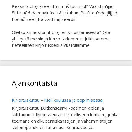
Ǩeäss-a bloggǩeeʹrjtummuš tuu miõl? Vääʹld mʹijjid
õhttvuõđ da maainâst tääʹrǩubun. Puuʹt ouʹdde jiijjad
tiõđlaž ǩeeʹrjtõõzzid mij seeiʹdin.
Oletko kiinnostunut blogien kirjoittamisesta? Ota
yhteyttä meihin ja kerro tarkemmin. Julkaise oma
tieteellinen kirjoituksesi sivustollamme.
Ajankohtaista
Kirjoituskutsu – Kieli koulussa ja oppimisessa
Kirjoituskutsu Dutkansearvi –saamen kielen ja
kulttuurin tutkimusseuran tieteelliseen lehteen, jonka
teemana on alkuperäiskansojen ja vähemmistöjen
kielenopetuksen tutkimus. Seuraavassa