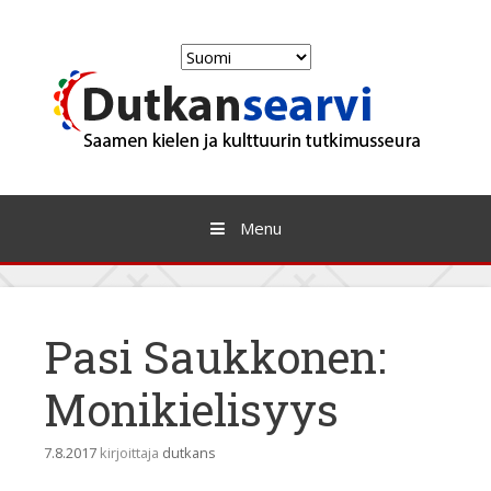
Skip
to
Valitse
content
kieli
Menu
Pasi Saukkonen:
Monikielisyys
7.8.2017
kirjoittaja
dutkans