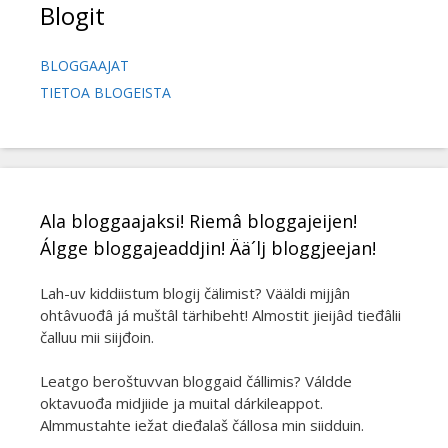
Blogit
BLOGGAAJAT
TIETOA BLOGEISTA
Ala bloggaajaksi! Riemâ bloggajeijen!
Álgge bloggajeaddjin! Ää´lj bloggjeejan!
Lah-uv kiddiistum blogij čälimist? Vääldi mijjân
ohtâvuođâ já muštâl tärhibeht! Almostit jieijâd tieđâlii
čalluu mii siijđoin.
Leatgo beroštuvvan bloggaid čállimis? Váldde
oktavuođa midjiide ja muital dárkileappot.
Almmustahte iežat dieđalaš čállosa min siidduin.