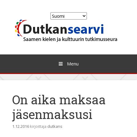
Skip
to
Valitse
content
kieli
Menu
On aika maksaa
jäsenmaksusi
1.12.2016
kirjoittaja
dutkans