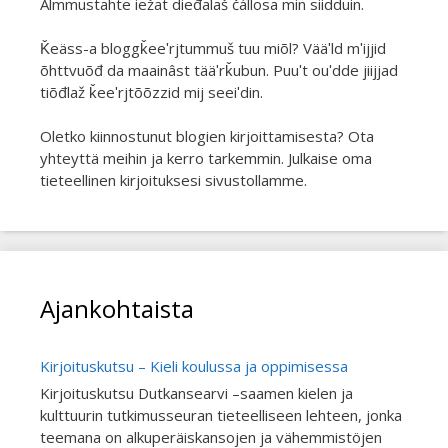
Almmustahte iežat dieđalaš čállosa min siidduin.
Ǩeäss-a bloggǩeeʹrjtummuš tuu miõl? Vääʹld mʹijjid
õhttvuõđ da maainâst tääʹrǩubun. Puuʹt ouʹdde jiijjad
tiõđlaž ǩeeʹrjtõõzzid mij seeiʹdin.
Oletko kiinnostunut blogien kirjoittamisesta? Ota
yhteyttä meihin ja kerro tarkemmin. Julkaise oma
tieteellinen kirjoituksesi sivustollamme.
Ajankohtaista
Kirjoituskutsu – Kieli koulussa ja oppimisessa
Kirjoituskutsu Dutkansearvi –saamen kielen ja
kulttuurin tutkimusseuran tieteelliseen lehteen, jonka
teemana on alkuperäiskansojen ja vähemmistöjen