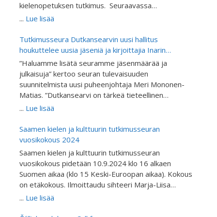
kielenopetuksen tutkimus. Seuraavassa
Dutkansearvin tieteellinen aikausilehden
...
Lue lisää
julkaisemassa teemanumerossa käsitellään
alkuperäiskansojen ja vähemmistöjen koulututkimusta
Tutkimusseura Dutkansearvin uusi hallitus
kieltenopetuksen näkökulmasta. Julkaisu on
houkuttelee uusia jäseniä ja kirjoittajia Inarin
vertaisarvioitu. Kutsumme tutkijoita ja asiantuntijoita
kirjoitusretriitillä
”Haluamme lisätä seuramme jäsenmäärää ja
kirjoittamaan artikkeleita alkuperäiskansojen ja
julkaisuja” kertoo seuran tulevaisuuden
vähemmistöjen kieltenopetuksen ja kielitietoisen
suunnitelmista uusi puheenjohtaja Meri Mononen-
opetuksen tutkimuksen teemanumeroon “Giella
Matias. ”Dutkansearvi on tärkeä tieteellinen
skuvllas ja oahppamis” eli “Kieli koulussa ja
tietolähde ja Suomen ainoa saameksikin julkaiseva
...
Lue lisää
oppimisessa”. Teemanumeron toimittavat FT Inker-
tieteellinen julkaisu. Kutsumme mukaan erityisesti
Anni Linkola-Aikio, FT Berit-Ellen Juuso, professori
saamen ja muiden alkuperäiskansojen kielen ja
Saamen kielen ja kulttuurin tutkimusseuran
Hanna Outakoski ja professori Pigga Keskitalo.
kulttuurintutkimuksesta tieteellisiä artikkeleja
vuosikokous 2024
Artikkelit voivat käsitellä: Kielitietoisuutta
kirjoittavia tutkijoita tulemaan jäseniksemme,
Saamen kielen ja kulttuurin tutkimusseuran
Vähemmistökielten opetusta Alkuperäiskansakielten
kirjoittamaan ja ehdottamaan mielenkiintoisia
vuosikokous pidetään 10.9.2024 klo 16 alkaen
opetusta Toisen tai vieraan kielen opetusta
teemoja tuleviin julkaisuihimme.”
Suomen aikaa (klo 15 Keski-Euroopan aikaa). Kokous
Kielenoppimisen tukirakenteet opetuksessa ( engl.
on etäkokous. Ilmoittaudu sihteeri Marja-Liisa
scaffolding) Kieltenopetuksen metodeja
Olthuisille linkkiä varten.
Kieltenopetuksen digitalisaatiota Kielimaisemaa
...
Lue lisää
opetuksessa Kielten asemaa kouluissa ja