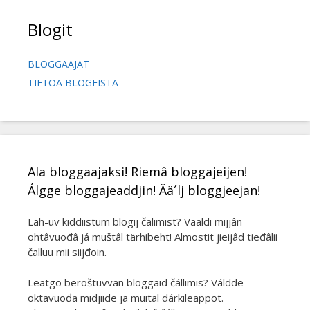
Blogit
BLOGGAAJAT
TIETOA BLOGEISTA
Ala bloggaajaksi! Riemâ bloggajeijen!
Álgge bloggajeaddjin! Ää´lj bloggjeejan!
Lah-uv kiddiistum blogij čälimist? Vääldi mijjân
ohtâvuođâ já muštâl tärhibeht! Almostit jieijâd tieđâlii
čalluu mii siijđoin.
Leatgo beroštuvvan bloggaid čállimis? Váldde
oktavuođa midjiide ja muital dárkileappot.